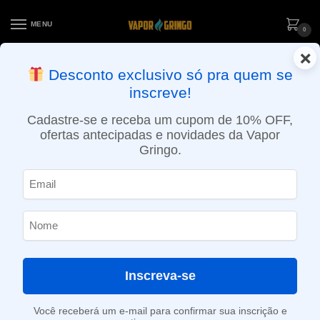
MENU
0
×
ENTREGA NO MESMO DIA EM SÃO PAULO (SEG A SEX): PEDIDOS
Desconto exclusivo só pra quem se
APROVADOS ATÉ 15:30 VIA MOTOBOY
inscreve!
Início
»
Loja
»
POD descartável
»
Até 10.000 Puffs
»
Pod descartável Elf Bar Lost Mary MO10000 – 10.000 Puffs – Matcha Mint Ice
Cadastre-se e receba um cupom de 10% OFF,
ofertas antecipadas e novidades da Vapor
Gringo.
Inscreva-se
Você receberá um e-mail para confirmar sua inscrição e