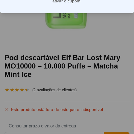
ativar o cupom.
Pod descartável Elf Bar Lost Mary
MO10000 – 10.000 Puffs – Matcha
Mint Ice
(
2
avaliações de clientes)
Este produto está fora de estoque e indisponível.
Consultar prazo e valor da entrega