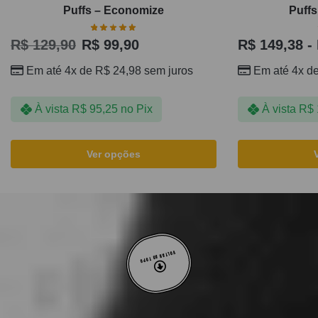
Puffs – Economize
Puffs
R$
129,90
R$
99,90
R$
149,38
-
Em até 4x de
R$
24,98
sem juros
Em até 4x d
À vista
R$
95,25
no Pix
À vista
R$
Ver opções
VOLTAR AO TOPO