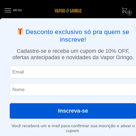
MENU
0
ENTREGA NO MESMO DIA EM SÃO PAULO (SEG A SEX): PEDIDOS
Desconto exclusivo só pra quem se
APROVADOS ATÉ 15:30 VIA MOTOBOY
inscreve!
Início
»
Matcha
Cadastre-se e receba um cupom de 10% OFF,
Matcha
ofertas antecipadas e novidades da Vapor Gringo.
Nenhum produto foi encontrado para a sua seleção.
Inscreva-se
Você receberá um e-mail para confirmar sua inscrição e ativar o
cupom.