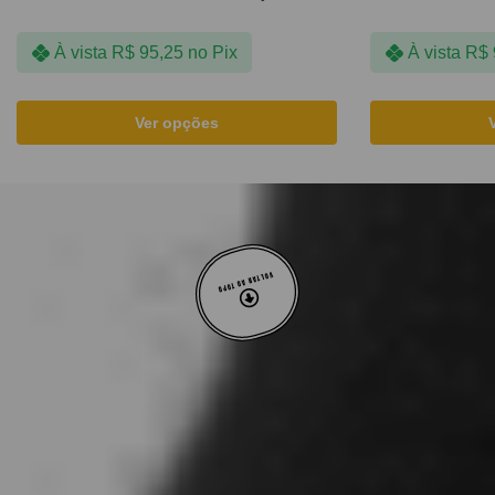
À vista
R$
95,25
no Pix
À vista
R$
Ver opções
VOLTAR AO TOPO