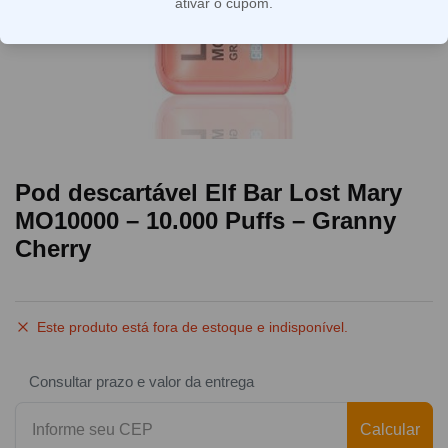
ativar o cupom.
Pod descartável Elf Bar Lost Mary
MO10000 – 10.000 Puffs – Granny
Cherry
Este produto está fora de estoque e indisponível.
Consultar prazo e valor da entrega
Calcular