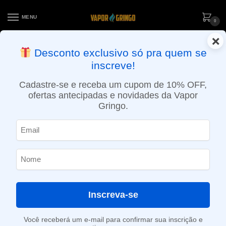
MENU
0
×
ENTREGA NO MESMO DIA EM SÃO PAULO (SEG A SEX): PEDIDOS
Desconto exclusivo só pra quem se
APROVADOS ATÉ 15:30 VIA MOTOBOY
inscreve!
Início
»
Loja
»
POD descartável
»
Até 10.000 Puffs
»
Pod descartável Elf Bar Lost Mary MO10000 – 10.000 Puffs – Granny Cherry
Cadastre-se e receba um cupom de 10% OFF,
ofertas antecipadas e novidades da Vapor
Gringo.
Inscreva-se
Você receberá um e-mail para confirmar sua inscrição e