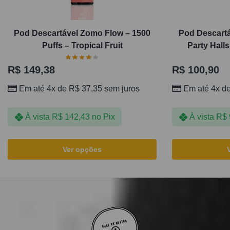
Pod Descartável Zomo Flow – 1500
Pod Descartá
Puffs – Tropical Fruit
Party Hall
R$
149,38
R$
100,90
Em até 4x de
R$
37,35
sem juros
Em até 4x d
À vista
R$
142,43
no Pix
À vista
R$
Ver opções
VOLTAR AO TOPO