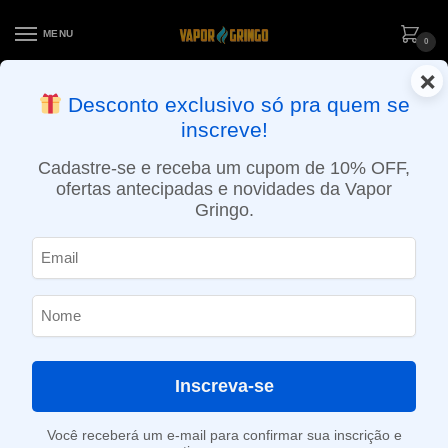
MENU
0
×
ENTREGA NO MESMO DIA EM SÃO PAULO (SEG A SEX): PEDIDOS
Desconto exclusivo só pra quem se
APROVADOS ATÉ 15:30 VIA MOTOBOY
inscreve!
Início
»
Loja
»
POD descartável
»
Até 10.000 Puffs
»
Pod descartável Elf Bar Lost Mary – 5000 Puffs – Watermelon
Cadastre-se e receba um cupom de 10% OFF,
ofertas antecipadas e novidades da Vapor
Gringo.
Inscreva-se
Você receberá um e-mail para confirmar sua inscrição e