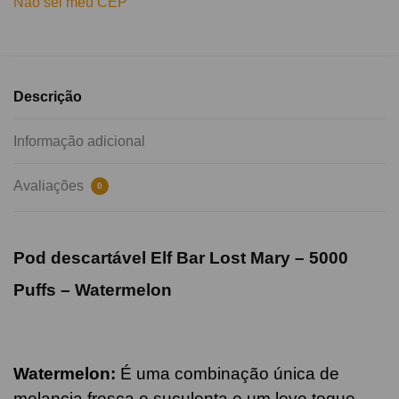
Não sei meu CEP
Descrição
Informação adicional
Avaliações
0
Pod descartável Elf Bar Lost Mary – 5000
Puffs –
Watermelon
Watermelon
:
É uma combinação única de
melancia fresca e suculenta e um leve toque