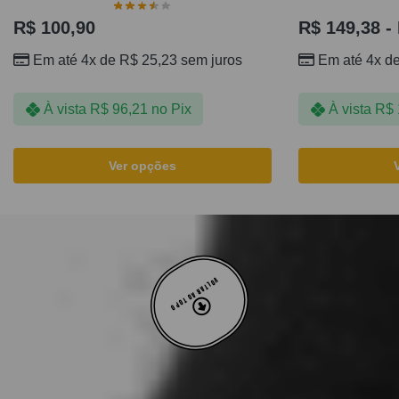
R$
100,90
R$
149,38
-
Em até 4x de
R$
25,23
sem juros
Em até 4x d
À vista
R$
96,21
no Pix
À vista
R$
Ver opções
VOLTAR AO TOPO