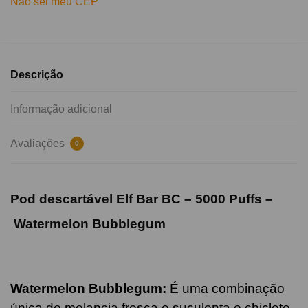
Não sei meu CEP
Descrição
Informação adicional
Avaliações
0
Pod descartável Elf Bar BC – 5000 Puffs –
Watermelon Bubblegum
Watermelon Bubblegum:
É uma combinação
única de melancia fresca e suculenta e chiclete