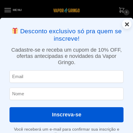
MENU
0
×
ENTREGA NO MESMO DIA EM SÃO PAULO (SEG A SEX): PEDIDOS
Desconto exclusivo só pra quem se
APROVADOS ATÉ 15:30 VIA MOTOBOY
inscreve!
Início
»
Loja
»
POD descartável
»
Até 10.000 Puffs
»
Pod descartável Elf Bar BC – 5000 Puffs – Watermelon Bubblegum
Cadastre-se e receba um cupom de 10% OFF,
ofertas antecipadas e novidades da Vapor
Gringo.
Inscreva-se
Você receberá um e-mail para confirmar sua inscrição e