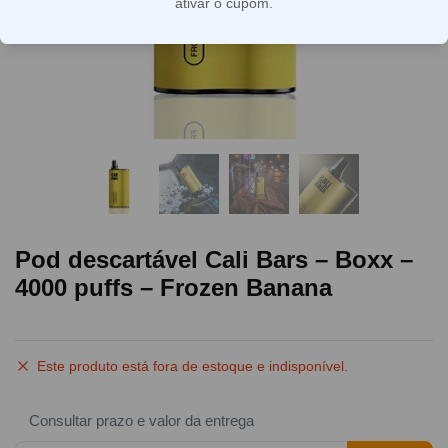
ativar o cupom.
Pod descartável Cali Bars – Boxx –
4000 puffs – Frozen Banana
Este produto está fora de estoque e indisponível.
Consultar prazo e valor da entrega