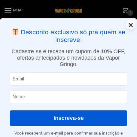
MENU
0
×
ENTREGA NO MESMO DIA EM SÃO PAULO (SEG A SEX): PEDIDOS
Desconto exclusivo só pra quem se
APROVADOS ATÉ 15:30 VIA MOTOBOY
inscreve!
Início
»
Loja
»
POD descartável
»
Até 10.000 Puffs
»
Pod descartável Cali Bars – Boxx – 4000 puffs – Frozen Banana
Cadastre-se e receba um cupom de 10% OFF,
ofertas antecipadas e novidades da Vapor
Gringo.
Inscreva-se
Você receberá um e-mail para confirmar sua inscrição e