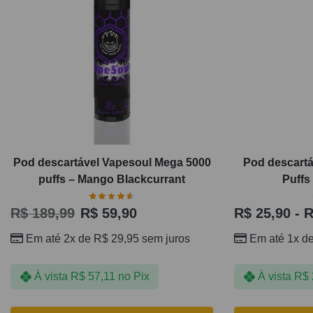
Pod descartável Vapesoul Mega 5000
Pod descartá
puffs – Mango Blackcurrant
Puffs
R$
189,99
R$
59,90
R$
25,90
-
R
Em até 2x de
R$
29,95
sem juros
Em até 1x d
À vista
R$
57,11
no Pix
À vista
R$