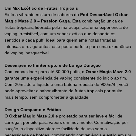
Um Mix Exótico de Frutas Tropicais
Sinta a vibrante mistura de sabores do
Pod Descartável Oxbar
Magic Maze 2.0 – Passion Gaga
. Esta combinação única de
frutas tropicais, liderada pelo maracujá, cria uma experiência de
vaping irresistível, com um sabor exótico que desperta os
sentidos a cada puff. Ideal para quem ama notas frutadas
intensas e revigorantes, este pod é perfeito para uma experiência
de vaping inesquecível.
Desempenho Ininterrupto e de Longa Duração
Com capacidade para até 30.000 puffs, o
Oxbar Magic Maze 2.0
garante uma experiência de vaping consistente do início ao fim.
Com 20mL de e-líquido e uma bateria robusta de 900mAh, você
pode aproveitar o sabor vibrante de frutas tropicais por muito
mais tempo, sem comprometer a qualidade.
Design Compacto e Prático
O
Oxbar Magic Maze 2.0
é projetado para ser leve e fácil de
carregar, perfeito para vapers em movimento. Com ativação por
sucção, o dispositivo oferece facilidade de uso sem a
necessidade de botões, combinando conveniência e estilo em um