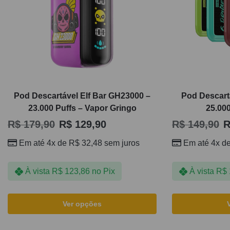
Pod Descartável Elf Bar GH23000 –
Pod Descart
23.000 Puffs – Vapor Gringo
25.00
R$
179,90
R$
129,90
R$
149,90
R
Em até 4x de
R$
32,48
sem juros
Em até 4x d
À vista
R$
123,86
no Pix
À vista
R$
Ver opções