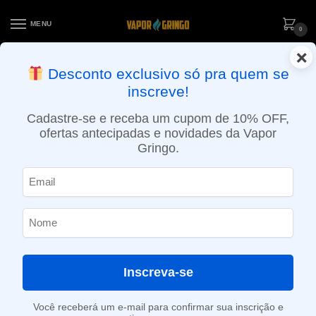
MENU
0
×
ENTREGA NO MESMO DIA EM SÃO PAULO (SEG A SEX): PEDIDOS
Desconto exclusivo só pra quem se
APROVADOS ATÉ 15:30 VIA MOTOBOY
inscreve!
Início
»
Loja
»
POD descartável
»
20.001 a 30.000 Puffs
»
Pod Descartável Oxbar Magic Maze 2.0 – 30.000 puffs – Passion Gaga
Cadastre-se e receba um cupom de 10% OFF,
ofertas antecipadas e novidades da Vapor
Gringo.
Inscreva-se
Você receberá um e-mail para confirmar sua inscrição e