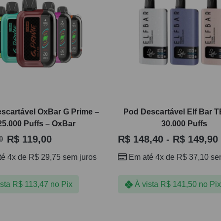
scartável OxBar G Prime –
Pod Descartável Elf Bar 
25.000 Puffs – OxBar
30.000 Puffs
R$
119,00
R$
148,40
-
R$
149,90
0
té 4x de
R$
29,75
sem juros
Em até 4x de
R$
37,10
sem
ista
R$
113,47
no Pix
À vista
R$
141,50
no Pix