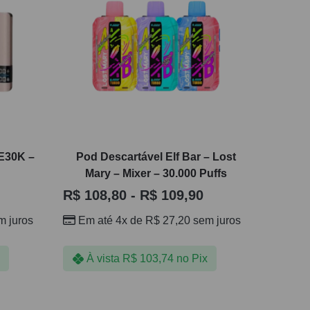
TE30K –
Pod Descartável Elf Bar – Lost
Mary – Mixer – 30.000 Puffs
R$
108,80
-
R$
109,90
 juros
Em até 4x de
R$
27,20
sem juros
À vista
R$
103,74
no Pix