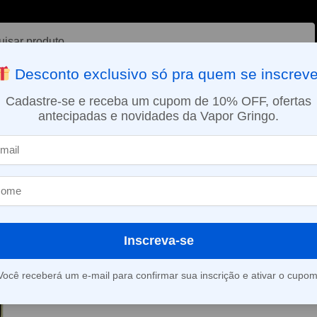
ar
Desconto exclusivo só pra quem se inscreve
VAPORIZADOR DE ERVAS
E-LIQUÍDOS
NICOTINA ORAL
Cadastre-se e receba um cupom de 10% OFF, ofertas
antecipadas e novidades da Vapor Gringo.
SMO DIA EM SÃO PAULO (SEG A SEX): PEDIDOS APROVADOS ATÉ 15:
uffs
Pod Descartável Elf Bar BC25000 – 25.000 puffs – Mango Twis
»
Pod Descartáve
BC25000 – 25.
Mango Twist
Inscreva-se
Você receberá um e-mail para confirmar sua inscrição e ativar o cupom
Este produto está fora d