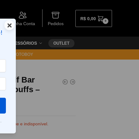
R$
0,00
0
×
Minha Conta
Pedidos
!
ACESSÓRIOS
OUTLET
30 VIA MOTOBOY
t
l Elf Bar
000 puffs –
.
e estoque e indisponível.