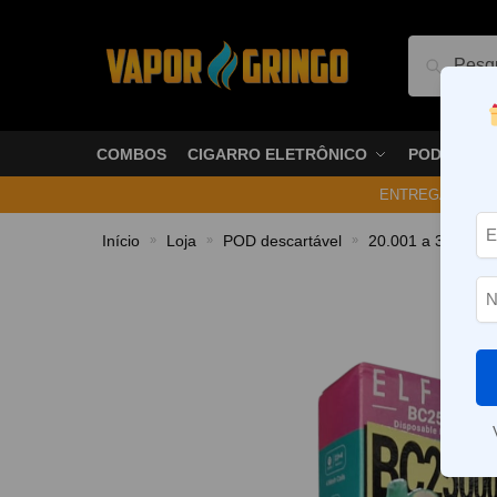
Pesquis
COMBOS
CIGARRO ELETRÔNICO
PODS
ENTREGA NO ME
Início
Loja
POD descartável
20.001 a 30.000 P
»
»
»