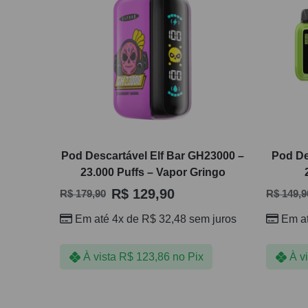
Pod Descartável Elf Bar GH23000 –
Pod De
23.000 Puffs – Vapor Gringo
R$
129,90
R$
179,90
R$
149,9
Em até 4x de
R$
32,48
sem juros
Em a
À vista
R$
123,86
no Pix
À v