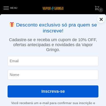
MENU
0
×
ENTREGA NO MESMO DIA EM SÃO PAULO (SEG A SEX): PEDIDOS
Desconto exclusivo só pra quem se
APROVADOS ATÉ 15:30 VIA MOTOBOY
inscreve!
Início
»
Loja
»
POD descartável
»
10.001 a 20.000 Puffs
»
Pod Descartável NikBar – 12.000 puffs – Fuji Melon Ice
Cadastre-se e receba um cupom de 10% OFF,
ofertas antecipadas e novidades da Vapor
Gringo.
Inscreva-se
Você receberá um e-mail para confirmar sua inscrição e