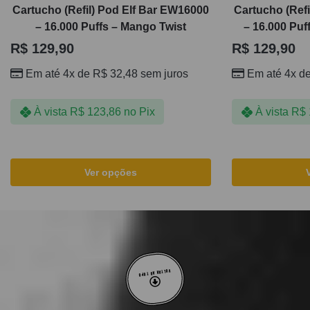
Cartucho (Refil) Pod Elf Bar EW16000
Cartucho (Ref
– 16.000 Puffs – Mango Twist
– 16.000 Puf
R$
129,90
R$
129,90
Em até 4x de
R$
32,48
sem juros
Em até 4x d
À vista
R$
123,86
no Pix
À vista
R$
Ver opções
VOLTAR AO TOPO