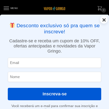
MENU
0
×
ENTREGA NO MESMO DIA EM SÃO PAULO (SEG A SEX): PEDIDOS
Desconto exclusivo só pra quem se
APROVADOS ATÉ 15:30 VIA MOTOBOY
inscreve!
Início
»
Loja
»
POD descartável
»
10.001 a 20.000 Puffs
»
Pod Descartável Ignite P100 Pró – 10.000 Puffs – Ignite
Cadastre-se e receba um cupom de 10% OFF,
ofertas antecipadas e novidades da Vapor
Gringo.
Inscreva-se
Você receberá um e-mail para confirmar sua inscrição e