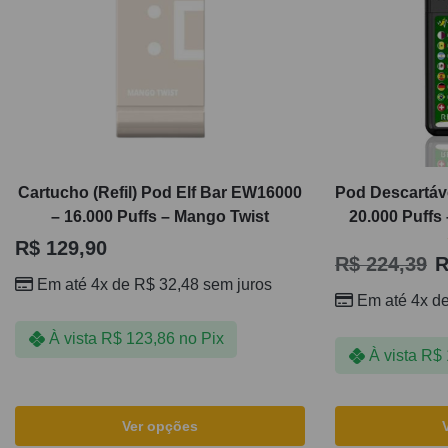
Cartucho (Refil) Pod Elf Bar EW16000
Pod Descartáve
– 16.000 Puffs – Mango Twist
20.000 Puffs
R$
129,90
R$
224,39
R
Em até 4x de
R$
32,48
sem juros
Em até 4x d
À vista
R$
123,86
no Pix
À vista
R$
Ver opções