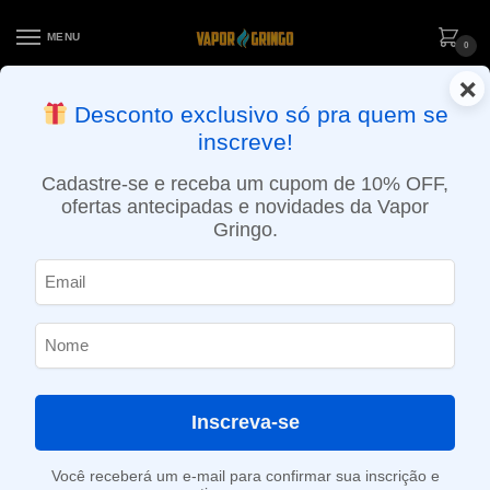
MENU
0
×
ENTREGA NO MESMO DIA EM SÃO PAULO (SEG A SEX): PEDIDOS
Desconto exclusivo só pra quem se
APROVADOS ATÉ 15:30 VIA MOTOBOY
inscreve!
Início
»
Loja
»
POD descartável
»
10.001 a 20.000 Puffs
»
Pod Descartável Elf Bar Lost Mary MT15000 Turbo – 15000 Puffs – Blue Razz Ice
Cadastre-se e receba um cupom de 10% OFF,
ofertas antecipadas e novidades da Vapor
Gringo.
Inscreva-se
Você receberá um e-mail para confirmar sua inscrição e