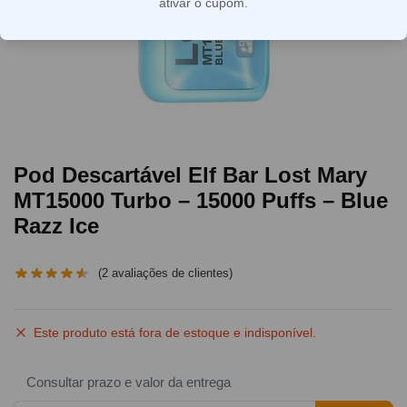
ativar o cupom.
Pod Descartável Elf Bar Lost Mary
MT15000 Turbo – 15000 Puffs – Blue
Razz Ice
(
2
avaliações de clientes)
Este produto está fora de estoque e indisponível.
Consultar prazo e valor da entrega