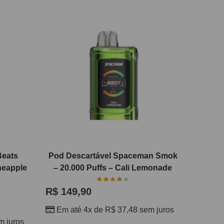
Beats
Pod Descartável Spaceman Smok
neapple
– 20.000 Puffs – Cali Lemonade
R$
149,90
Em até 4x de
R$
37,48
sem juros
 juros