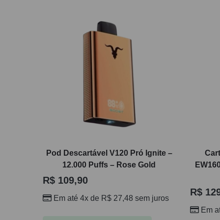
Pod Descartável V120 Pró Ignite –
Cart
12.000 Puffs – Rose Gold
EW1600
R$
109,90
R$
129
Em até 4x de
R$
27,48
sem juros
Em a