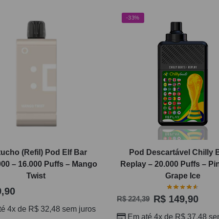
-33%
ucho (Refil) Pod Elf Bar
Pod Descartável Chilly 
0 – 16.000 Puffs – Mango
Replay – 20.000 Puffs – Pi
Twist
Grape Ice
,90
R$
149,90
R$
224,39
té 4x de
R$
32,48
sem juros
Em até 4x de
R$
37,48
sem