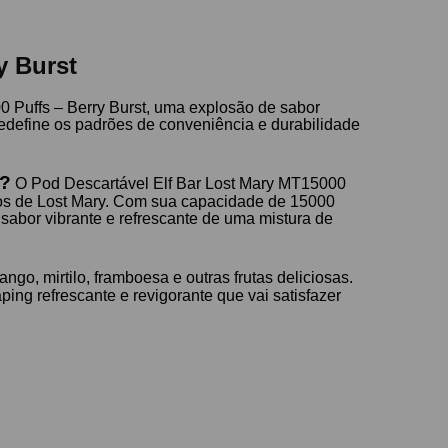
y Burst
 Puffs – Berry Burst, uma explosão de sabor
redefine os padrões de conveniência e durabilidade
t?
O Pod Descartável Elf Bar Lost Mary MT15000
rios de Lost Mary. Com sua capacidade de 15000
 sabor vibrante e refrescante de uma mistura de
go, mirtilo, framboesa e outras frutas deliciosas.
ing refrescante e revigorante que vai satisfazer