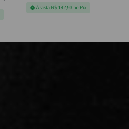
À vista
R$
142,93
no Pix