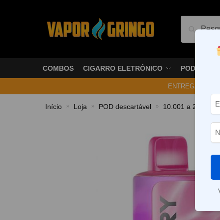
Pesquis
COMBOS
CIGARRO ELETRÔNICO
PODS
ENTREGA NO ME
Início
Loja
POD descartável
10.001 a 20.000 P
»
»
»