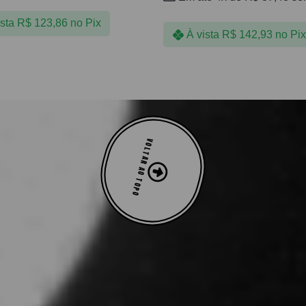
ista
R$
123,86
no Pix
À vista
R$
142,93
no Pix
VOLTAR AO TOPO