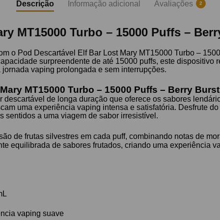
Descrição
Informação adicional
Avaliações
2
ary MT15000 Turbo – 15000 Puffs – Berr
om o Pod Descartável Elf Bar Lost Mary MT15000 Turbo – 15000
apacidade surpreendente de até 15000 puffs, este dispositivo 
a jornada vaping prolongada e sem interrupções.
t Mary MT15000 Turbo – 15000 Puffs – Berry Burs
or descartável de longa duração que oferece os sabores lendá
uscam uma experiência vaping intensa e satisfatória. Desfrute do
s sentidos a uma viagem de sabor irresistível.
o de frutas silvestres em cada puff, combinando notas de moran
e equilibrada de sabores frutados, criando uma experiência vap
mL
ência vaping suave