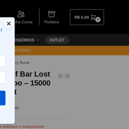
R$
0,00
0
×
Minha Conta
Pedidos
!
ACESSÓRIOS
OUTLET
30 VIA MOTOBOY
fs – Berry Burst
l Elf Bar Lost
Turbo – 15000
Burst
e clientes)
.
e estoque e indisponível.