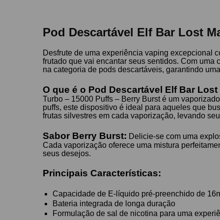
Pod Descartável Elf Bar Lost M
Desfrute de uma experiência vaping excepcional c
frutado que vai encantar seus sentidos. Com uma c
na categoria de pods descartáveis, garantindo um
O que é o Pod Descartável Elf Bar Los
Turbo – 15000 Puffs – Berry Burst é um vaporizad
puffs, este dispositivo é ideal para aqueles que b
frutas silvestres em cada vaporização, levando seu
Sabor Berry Burst:
Delicie-se com uma explosã
Cada vaporização oferece uma mistura perfeitament
seus desejos.
Principais Características:
Capacidade de E-líquido pré-preenchido de 16
Bateria integrada de longa duração
Formulação de sal de nicotina para uma experi