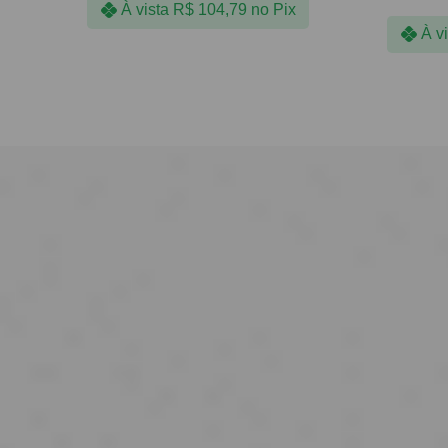
À vista
R$
104,79
no Pix
À v