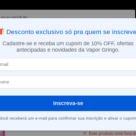
ar
Desconto exclusivo só pra quem se inscreve
VAPORIZADOR DE ERVAS
E-LIQUÍDOS
NICOTINA ORAL
Cadastre-se e receba um cupom de 10% OFF, ofertas
antecipadas e novidades da Vapor Gringo.
SMO DIA EM SÃO PAULO (SEG A SEX): PEDIDOS APROVADOS ATÉ 15:
uffs
Pod Descartável Elf Bar Lost Mary MT15000 Turbo – 15000 Puf
»
Pod Descartáve
Mary MT15000 
Puffs – Berry 
Inscreva-se
(
2
avaliações d
Você receberá um e-mail para confirmar sua inscrição e ativar o cupom
Este produto está fora d