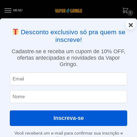
MENU
0
×
ENTREGA NO MESMO DIA EM SÃO PAULO (SEG A SEX): PEDIDOS
Desconto exclusivo só pra quem se
APROVADOS ATÉ 15:30 VIA MOTOBOY
inscreve!
Início
»
Loja
»
POD descartável
»
10.001 a 20.000 Puffs
»
Pod Descartável Elf Bar BC18000 – Blue Razz Ice – 18.000 Puffs
Cadastre-se e receba um cupom de 10% OFF,
ofertas antecipadas e novidades da Vapor
Gringo.
Inscreva-se
Você receberá um e-mail para confirmar sua inscrição e