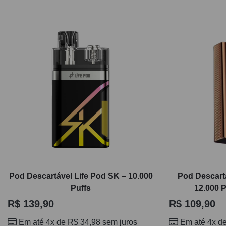
Pod Descartável Life Pod SK – 10.000
Pod Descartá
Puffs
12.000 
R$
139,90
R$
109,90
Em até 4x de
R$
34,98
sem juros
Em até 4x d