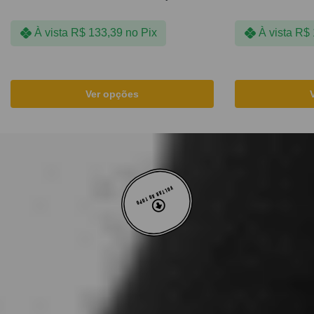
À vista
R$
133,39
no Pix
À vista
R$
Ver opções
VOLTAR AO TOPO