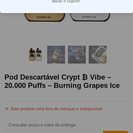
ativar o cupom.
Pod Descartável Crypt ₿ Vibe –
20.000 Puffs – Burning Grapes Ice
Este produto está fora de estoque e indisponível.
Consultar prazo e valor da entrega