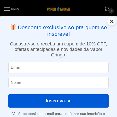
MENU
0
×
ENTREGA NO MESMO DIA EM SÃO PAULO (SEG A SEX): PEDIDOS
Desconto exclusivo só pra quem se
APROVADOS ATÉ 15:30 VIA MOTOBOY
inscreve!
Início
»
Loja
»
POD descartável
»
10.001 a 20.000 Puffs
»
Pod Descartável Crypt ₿ Vibe – 20.000 Puffs – Burning Grapes Ice
Cadastre-se e receba um cupom de 10% OFF,
ofertas antecipadas e novidades da Vapor
Gringo.
Inscreva-se
Você receberá um e-mail para confirmar sua inscrição e