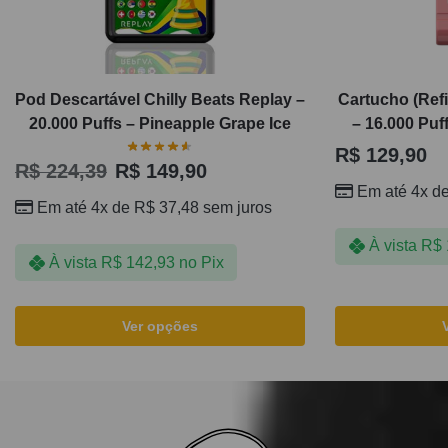
Pod Descartável Chilly Beats Replay –
Cartucho (Ref
20.000 Puffs – Pineapple Grape Ice
– 16.000 Puf
R$
129,90
R$
224,39
R$
149,90
Em até 4x d
Em até 4x de
R$
37,48
sem juros
À vista
R$
À vista
R$
142,93
no Pix
Ver opções