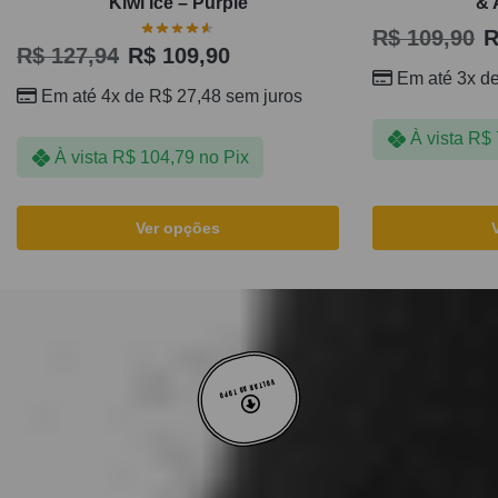
Kiwi Ice – Purple
& 
R$
109,90
R
R$
127,94
R$
109,90
Em até 3x d
Em até 4x de
R$
27,48
sem juros
À vista
R$
À vista
R$
104,79
no Pix
Ver opções
VOLTAR AO TOPO