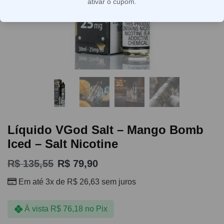
ativar o cupom.
Líquido VGod Salt – Mango Bomb
Iced – Salt Nicotine
R$
135,55
R$
79,90
Em até 3x de
R$
26,63
sem juros
À vista
R$
76,18
no Pix