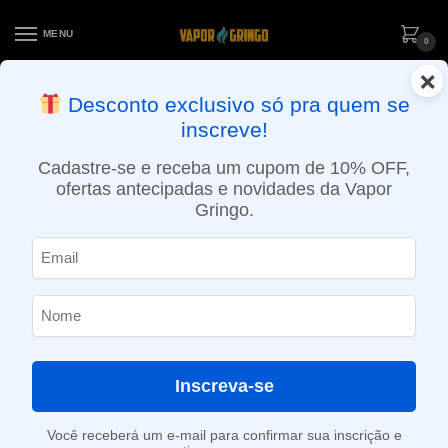
MENU
0
×
ENTREGA NO MESMO DIA EM SÃO PAULO (SEG A SEX): PEDIDOS
Desconto exclusivo só pra quem se
APROVADOS ATÉ 15:30 VIA MOTOBOY
inscreve!
Início
»
Loja
»
e-Liquídos
»
Nic Salt
»
Salt Ice
»
Líquido VGod Salt – Mango Bomb Iced – Salt Nicotine
Cadastre-se e receba um cupom de 10% OFF,
ofertas antecipadas e novidades da Vapor
Gringo.
Inscreva-se
Você receberá um e-mail para confirmar sua inscrição e