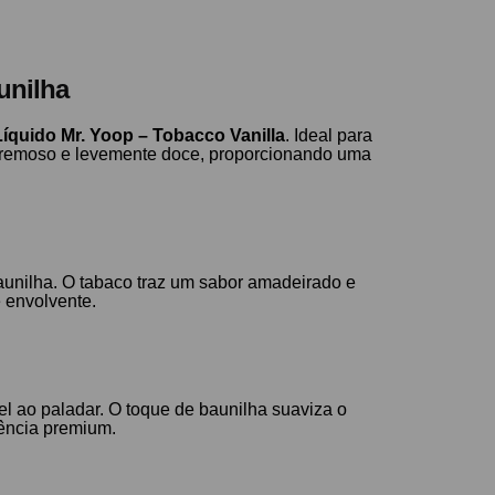
unilha
Líquido Mr. Yoop – Tobacco Vanilla
. Ideal para
e cremoso e levemente doce, proporcionando uma
aunilha. O tabaco traz um sabor amadeirado e
 envolvente.
 ao paladar. O toque de baunilha suaviza o
iência premium.