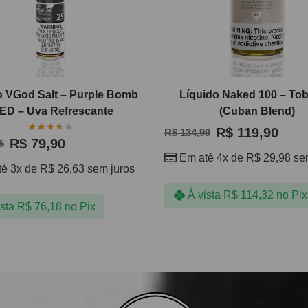
o VGod Salt – Purple Bomb
Líquido Naked 100 – To
ED – Uva Refrescante
(Cuban Blend)
R$
119,90
R$
134,99
R$
79,90
5
Em até 4x de
R$
29,98
sem
té 3x de
R$
26,63
sem juros
À vista
R$
114,32
no Pix
ista
R$
76,18
no Pix