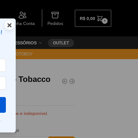
R$
0,00
0
×
Minha Conta
Pedidos
!
ACESSÓRIOS
OUTLET
30 VIA MOTOBOY
oop – Tobacco
e estoque e indisponível.
.
da entrega