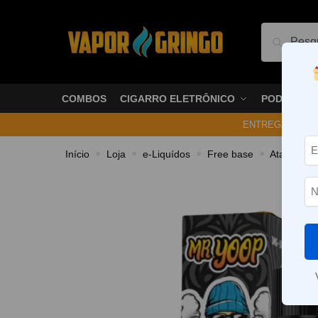
Pesquis
COMBOS
CIGARRO ELETRÔNICO
PODS
ENTREGA NO ME
Início
Loja
e-Liquídos
Free base
Atabacado
»
»
»
»