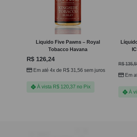
Liquido Five Pawns – Royal
Líquid
Tobacco Havana
IC
R$
126,24
R$
135,5
Em até 4x de
R$
31,56
sem juros
Em a
À vista
R$
120,37
no Pix
À v