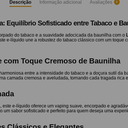
Descrição
Informação adicional
Avaliações
0
a: Equilíbrio Sofisticado entre Tabaco e Ba
corpado do tabaco e a suavidade adocicada da baunilha com o
este e-líquido une a robustez do tabaco clássico com um toqu
ve com Toque Cremoso de Baunilha
armoniosa entre a intensidade do tabaco e a doçura sutil da b
uma camada cremosa e aveludada, tornando cada tragada rica e
nada
ste e-líquido oferece um vaping suave, encorpado e agradável
 um sabor sofisticado e perfeito para quem deseja uma exper
s Clássicos e Elegantes