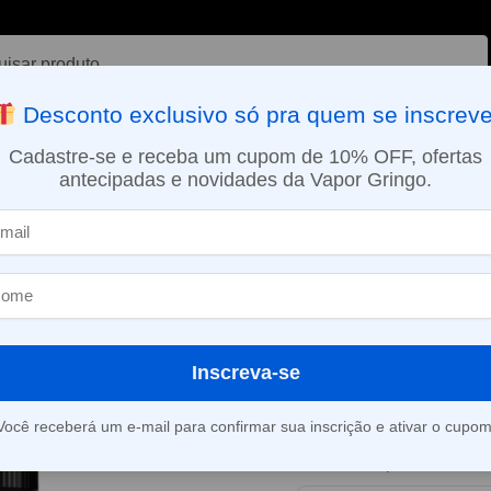
ar
Desconto exclusivo só pra quem se inscreve
VAPORIZADOR DE ERVAS
E-LIQUÍDOS
NICOTINA ORAL
Cadastre-se e receba um cupom de 10% OFF, ofertas
antecipadas e novidades da Vapor Gringo.
SMO DIA EM SÃO PAULO (SEG A SEX): PEDIDOS APROVADOS ATÉ 15:
s
Líquido Mr. Yoop – Tobacco Vanilla
»
Líquido Mr. Y
Vanilla
Inscreva-se
Este produto está fora d
Você receberá um e-mail para confirmar sua inscrição e ativar o cupom
Consultar prazo e valor 