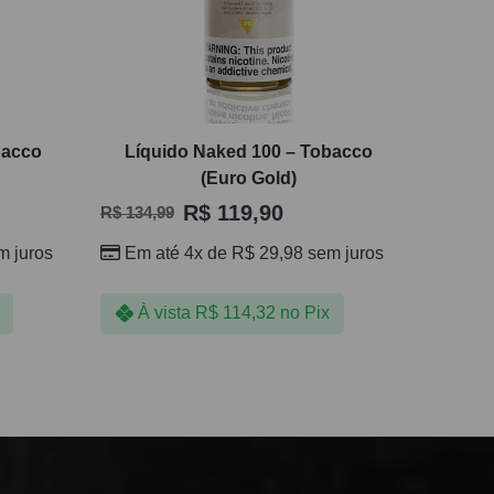
bacco
Líquido Naked 100 – Tobacco
(Euro Gold)
R$
119,90
R$
134,99
 juros
Em até 4x de
R$
29,98
sem juros
À vista
R$
114,32
no Pix