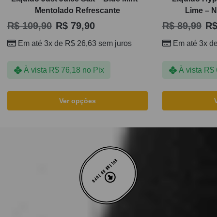
Mentolado Refrescante
Lime – N
R$
109,90
R$
79,90
R$
89,99
R
Em até 3x de
R$
26,63
sem juros
Em até 3x d
À vista
R$
76,18
no Pix
À vista
R$
Ver opções
VOLTAR AO TOPO