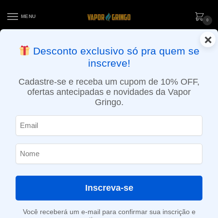
MENU
0
×
ENTREGA NO MESMO DIA EM SÃO PAULO (SEG A SEX): PEDIDOS
Desconto exclusivo só pra quem se
APROVADOS ATÉ 15:30 VIA MOTOBOY
inscreve!
Início
»
Loja
»
e-Liquídos
»
Nic Salt
»
Salt Mentolados
»
Líquido Zomo Salt – High Mint Drops
Cadastre-se e receba um cupom de 10% OFF,
ofertas antecipadas e novidades da Vapor
Gringo.
Inscreva-se
Você receberá um e-mail para confirmar sua inscrição e