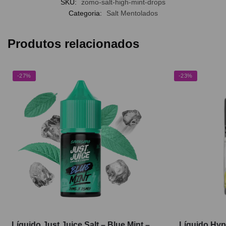
SKU:
zomo-salt-high-mint-drops
Categoria:
Salt Mentolados
Produtos relacionados
-27%
-23%
Líquido Just Juice Salt – Blue Mint –
Líquido Hyp