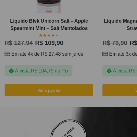
Líquido Blvk Unicorn Salt – Apple
Líquido Magna
Spearmint Mint – Salt Mentolados
Stra
R$
127,94
R$
109,90
R$
79,90
R
Em até 4x de
R$
27,48
sem juros
Em até 3x d
À vista
R$
104,79
no Pix
À vista
R$
Ver opções
VOLTAR AO TOPO