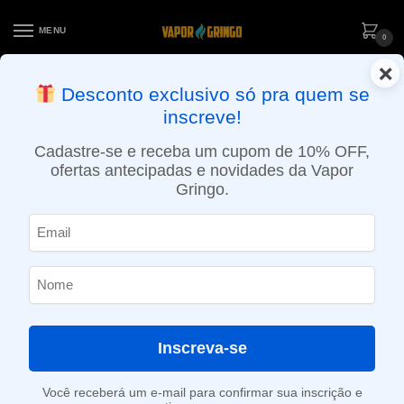
MENU
0
×
ENTREGA NO MESMO DIA EM SÃO PAULO (SEG A SEX): PEDIDOS
Desconto exclusivo só pra quem se
APROVADOS ATÉ 15:30 VIA MOTOBOY
inscreve!
Início
»
Loja
»
e-Liquídos
»
Nic Salt
»
Salt Mentolados
»
Líquido Mr. Yoop Salt – High Menthol – Menthol
Cadastre-se e receba um cupom de 10% OFF,
ofertas antecipadas e novidades da Vapor
Gringo.
Inscreva-se
Você receberá um e-mail para confirmar sua inscrição e