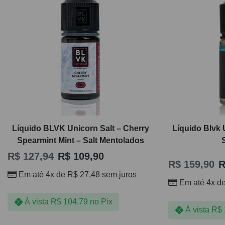
Líquido BLVK Unicorn Salt – Cherry
Líquido Blvk 
Spearmint Mint – Salt Mentolados
R$
127,94
R$
109,90
R$
159,90
R
Em até 4x de
R$
27,48
sem juros
Em até 4x d
À vista
R$
104,79
no Pix
À vista
R$