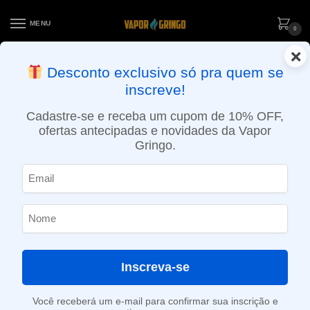
MENU
0
×
ENTREGA NO MESMO DIA EM SÃO PAULO (SEG A SEX): PEDIDOS
Desconto exclusivo só pra quem se
APROVADOS ATÉ 15:30 VIA MOTOBOY
inscreve!
Início
»
Loja
»
e-Liquídos
»
Nic Salt
»
Salt Mentolados
»
Líquido Sampa Salt – High Menthol
Cadastre-se e receba um cupom de 10% OFF,
ofertas antecipadas e novidades da Vapor
Gringo.
Inscreva-se
Você receberá um e-mail para confirmar sua inscrição e