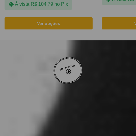
À vista
R$
104,79
no Pix
Ver opções
VOLTAR AO TOPO