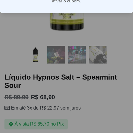
ativar o cupom.
Líquido Hypnos Salt – Spearmint
Sour
R$
89,99
R$
68,90
Em até 3x de
R$
22,97
sem juros
À vista
R$
65,70
no Pix