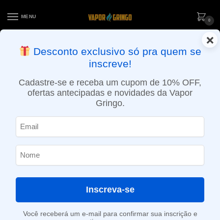
MENU
0
×
ENTREGA NO MESMO DIA EM SÃO PAULO (SEG A SEX): PEDIDOS
Desconto exclusivo só pra quem se
APROVADOS ATÉ 15:30 VIA MOTOBOY
inscreve!
Início
»
Loja
»
e-Liquídos
»
Nic Salt
»
Salt Mentolados
»
Líquido Hypnos Salt – Spearmint Sour
Cadastre-se e receba um cupom de 10% OFF,
ofertas antecipadas e novidades da Vapor
Gringo.
Inscreva-se
Você receberá um e-mail para confirmar sua inscrição e