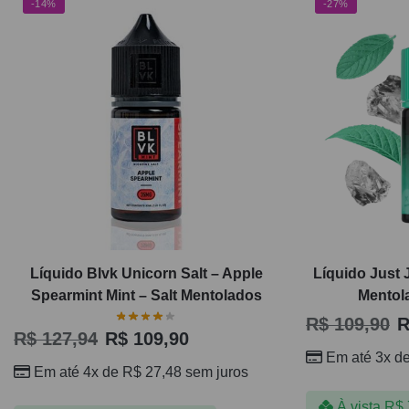
-14%
-27%
Líquido Blvk Unicorn Salt – Apple
Líquido Just J
Spearmint Mint – Salt Mentolados
Mentol
R$
109,90
R
R$
127,94
R$
109,90
Em até 3x d
Em até 4x de
R$
27,48
sem juros
À vista
R$