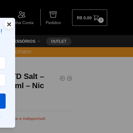
R$
0,00
0
×
Minha Conta
Pedidos
!
ACESSÓRIOS
OUTLET
30 VIA MOTOBOY
LMTD Salt –
t 30ml – Nic
.
e estoque e indisponível.