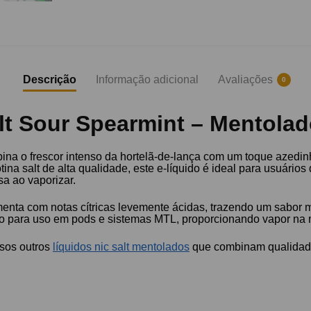
Descrição
Informação adicional
Avaliações
0
t Sour Spearmint – Mentolad
a o frescor intenso da hortelã-de-lança com um toque azedin
ina salt de alta qualidade, este e-líquido é ideal para usuário
sa ao vaporizar.
menta com notas cítricas levemente ácidas, trazendo um sabor 
 para uso em pods e sistemas MTL, proporcionando vapor na m
rsos outros
líquidos nic salt mentolados
que combinam qualidade 