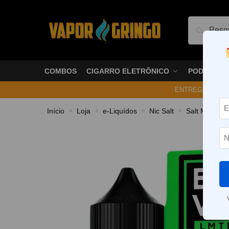
Pesquis
COMBOS
CIGARRO ELETRÔNICO
PODS
ENTREGA NO ME
Início
Loja
e-Liquídos
Nic Salt
Salt Mentola
»
»
»
»