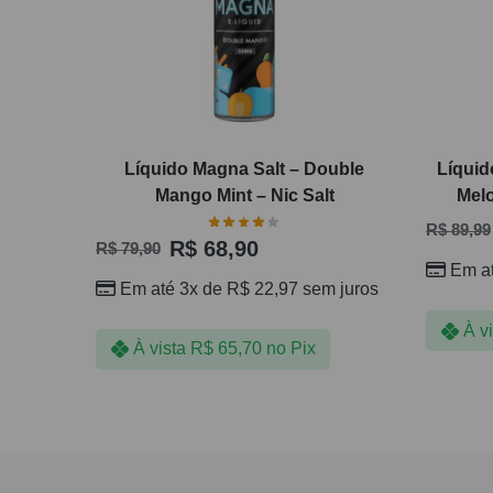
Líquido Magna Salt – Double
Líquid
Mango Mint – Nic Salt
Melo
R$
89,99
R$
68,90
R$
79,90
Em a
Em até 3x de
R$
22,97
sem juros
À v
À vista
R$
65,70
no Pix