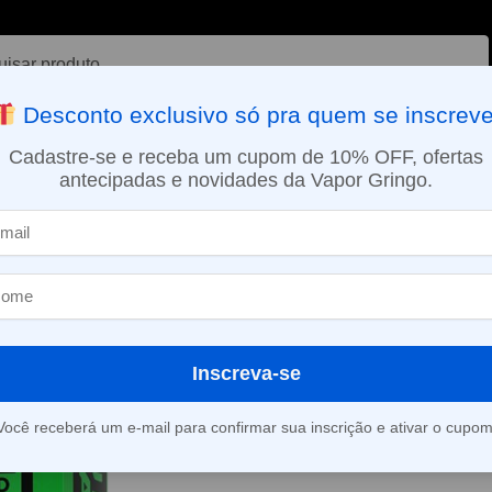
ar
Desconto exclusivo só pra quem se inscreve
VAPORIZADOR DE ERVAS
E-LIQUÍDOS
NICOTINA ORAL
Cadastre-se e receba um cupom de 10% OFF, ofertas
antecipadas e novidades da Vapor Gringo.
SMO DIA EM SÃO PAULO (SEG A SEX): PEDIDOS APROVADOS ATÉ 15:
dos
Líquido BLVK LMTD Salt – Sour Spearmint 30ml – Nic Salt
»
Líquido BLVK 
Sour Spearmin
Salt
Inscreva-se
Você receberá um e-mail para confirmar sua inscrição e ativar o cupom
Este produto está fora d