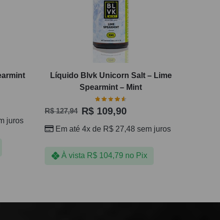
earmint
Líquido Blvk Unicorn Salt – Lime
Spearmint – Mint
R$
109,90
R$
127,94
 juros
Em até 4x de
R$
27,48
sem juros
À vista
R$
104,79
no Pix