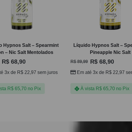
o Hypnos Salt – Spearmint
Líquido Hypnos Salt – Sp
n – Nic Salt Mentolados
Pineapple Nic Salt
R$
68,90
R$
68,90
R$
89,99
té 3x de
R$
22,97
sem juros
Em até 3x de
R$
22,97
sem
ista
R$
65,70
no Pix
À vista
R$
65,70
no Pix