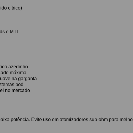
do cítrico)
ods e MTL
rico azedinho
idade máxima
suave na garganta
sistemas pod
vel no mercado
 baixa potência. Evite uso em atomizadores sub-ohm para melh