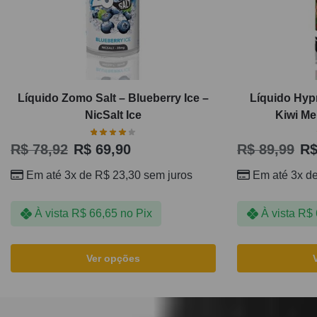
Líquido Zomo Salt – Blueberry Ice –
Líquido Hyp
NicSalt Ice
Kiwi Mel
R$
78,92
R$
69,90
R$
89,99
R
Em até 3x de
R$
23,30
sem juros
Em até 3x d
À vista
R$
66,65
no Pix
À vista
R$
Ver opções