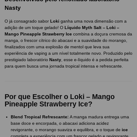
Nasty
O já consagrado sabor
Loki
ganha uma nova dimensão com a
adição de um toque gelado! O
Líquido Myth Salt – Loki –
Mango Pineapple Strawberry Ice
combina a doçura cremosa da
manga, o frescor cítrico do abacaxi e a suavidade do morango,
finalizados com uma explosão de mentol que leva sua
experiência de vaping a um nível totalmente novo. Produzido pelo
prestigiado laboratório
Nasty
, esse e-líquido é a pedida perfeita
para quem busca uma jornada tropical intensa e refrescante.
Por que Escolher o Loki – Mango
Pineapple Strawberry Ice?
Blend Tropical Refrescante:
A manga madura entrega uma
base doce e encorpada, o abacaxi adiciona acidez
revigorante, o morango suaviza e equilibra, e o toque de
ice
completa a experiência com um frescor gelado e revigorante.