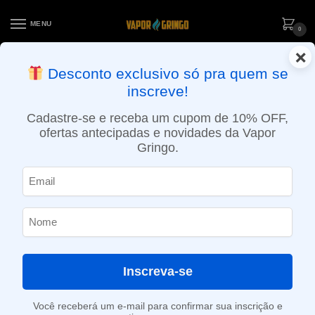
MENU
0
×
ENTREGA NO MESMO DIA EM SÃO PAULO (SEG A SEX): PEDIDOS
Desconto exclusivo só pra quem se
APROVADOS ATÉ 15:30 VIA MOTOBOY
inscreve!
Início
»
Loja
»
e-Liquídos
»
Nic Salt
»
Salt Ice
»
Líquido Myth Salt – Loki – Mango Pineapple Strawberry Ice
Cadastre-se e receba um cupom de 10% OFF,
ofertas antecipadas e novidades da Vapor
Gringo.
Inscreva-se
Você receberá um e-mail para confirmar sua inscrição e