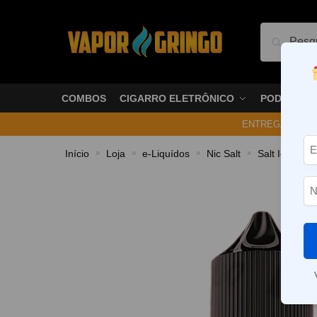
Pesquis
COMBOS
CIGARRO ELETRÔNICO
PODS
ENTREGA NO ME
Início
Loja
e-Liquídos
Nic Salt
Salt Ice
L
»
»
»
»
»