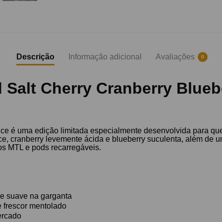
Descrição
Informação adicional
Avaliações
0
 Salt Cherry Cranberry Blueb
Ice é uma edição limitada especialmente desenvolvida para qu
e, cranberry levemente ácida e blueberry suculenta, além de 
vos MTL e pods recarregáveis.
 e suave na garganta
e frescor mentolado
ercado