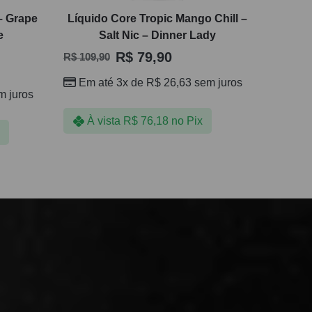
– Grape
Líquido Core Tropic Mango Chill –
e
Salt Nic – Dinner Lady
R$
79,90
R$
109,90
Em até 3x de
R$
26,63
sem juros
 juros
À vista
R$
76,18
no Pix