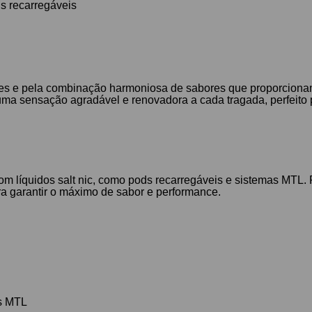
s recarregáveis
ntes e pela combinação harmoniosa de sabores que proporcionam
o uma sensação agradável e renovadora a cada tragada, perfeit
com líquidos salt nic, como pods recarregáveis e sistemas MTL
ra garantir o máximo de sabor e performance.
os MTL