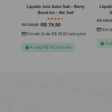
Líquido Just Juice Salt – Berry
Líquid
Burst Ice – Nic Salt
S
R$
109,9
R$
79,90
R$
109,90
Em a
Em até 3x de
R$
26,63
sem juros
À v
À vista
R$
76,18
no Pix