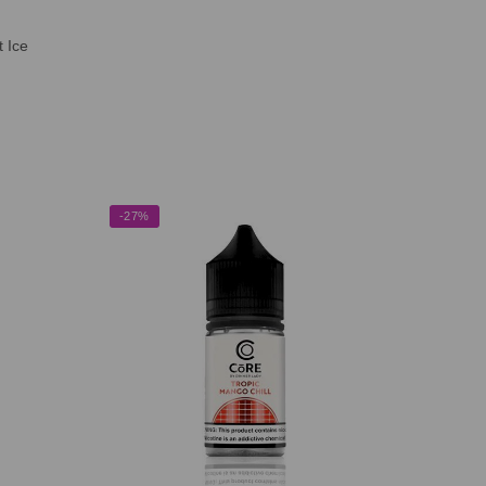
t Ice
-27%