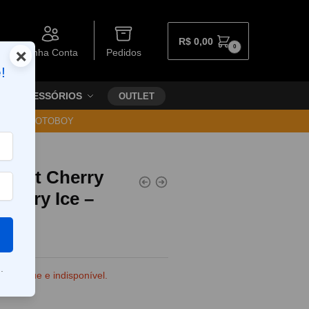
R$
0,00
0
×
Minha Conta
Pedidos
!
ACESSÓRIOS
OUTLET
30 VIA MOTOBOY
 Salt Cherry
berry Ice –
da
.
e estoque e indisponível.