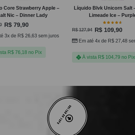
o Core Strawberry Apple –
Líquido Blvk Unicorn Salt 
alt Nic – Dinner Lady
Limeade Ice – Purpl
R$
79,90
0
R$
109,90
R$
127,94
té 3x de
R$
26,63
sem juros
Em até 4x de
R$
27,48
sem
ista
R$
76,18
no Pix
À vista
R$
104,79
no Pix
VOLTAR AO TOPO