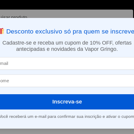
ar
Desconto exclusivo só pra quem se inscreve
VAPORIZADOR DE ERVAS
E-LIQUÍDOS
NICOTINA ORAL
Cadastre-se e receba um cupom de 10% OFF, ofertas
antecipadas e novidades da Vapor Gringo.
SMO DIA EM SÃO PAULO (SEG A SEX): PEDIDOS APROVADOS ATÉ 15:
íquido Magna Salt Cherry Cranberry Blueberry Ice – Edição Limitada
Líquido Magna
Cranberry Blue
Edição Limita
Inscreva-se
Você receberá um e-mail para confirmar sua inscrição e ativar o cupom
Este produto está fora d