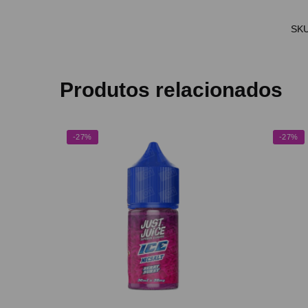
SK
Produtos relacionados
-27%
-27%