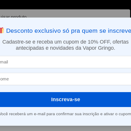
ar
Desconto exclusivo só pra quem se inscreve
VAPORIZADOR DE ERVAS
E-LIQUÍDOS
NICOTINA ORAL
Cadastre-se e receba um cupom de 10% OFF, ofertas
antecipadas e novidades da Vapor Gringo.
SMO DIA EM SÃO PAULO (SEG A SEX): PEDIDOS APROVADOS ATÉ 15:
íquido Blvk Unicorn Salt – Grape Watermelon Ice – Purple
Líquido Blvk U
Grape Waterme
Purple
Inscreva-se
Você receberá um e-mail para confirmar sua inscrição e ativar o cupom
Este produto está fora d