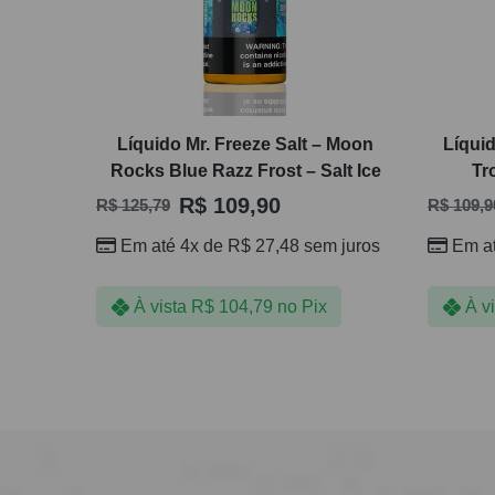
Líquido Mr. Freeze Salt – Moon
Líquid
Rocks Blue Razz Frost – Salt Ice
Tr
R$
109,90
R$
125,79
R$
109,9
Em até 4x de
R$
27,48
sem juros
Em a
À vista
R$
104,79
no Pix
À v