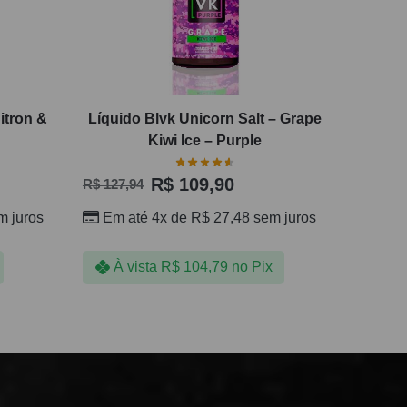
Citron &
Líquido Blvk Unicorn Salt – Grape
Kiwi Ice – Purple
R$
109,90
R$
127,94
 juros
Em até 4x de
R$
27,48
sem juros
À vista
R$
104,79
no Pix