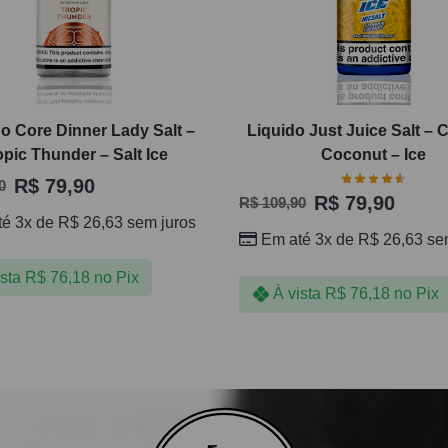
o Core Dinner Lady Salt –
Liquido Just Juice Salt – 
opic Thunder – Salt Ice
Coconut – Ice
R$
79,90
0
R$
79,90
R$
109,90
té 3x de
R$
26,63
sem juros
Em até 3x de
R$
26,63
sem
ista
R$
76,18
no Pix
À vista
R$
76,18
no Pix