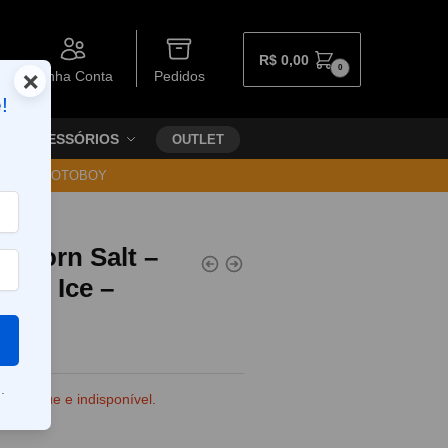
R$
0,00
0
×
Minha Conta
Pedidos
!
ACESSÓRIOS
OUTLET
30 VIA MOTOBOY
nicorn Salt –
lon Ice –
.
e estoque e indisponível.