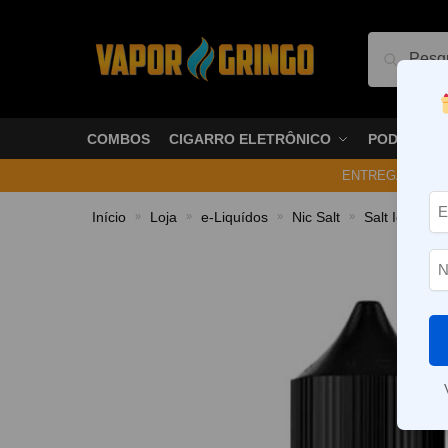
Pesquis
COMBOS
CIGARRO ELETRÔNICO
PODS
ENTREGA NO ME
Início
Loja
e-Liquídos
Nic Salt
Salt Ice
L
»
»
»
»
»