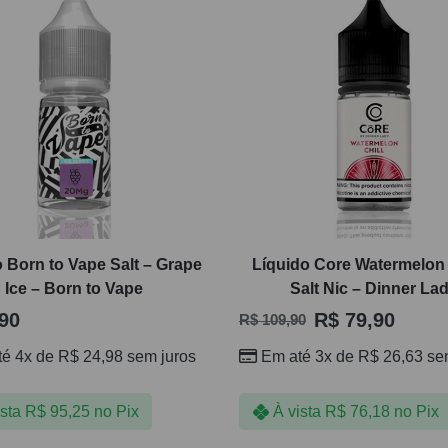
 Born to Vape Salt – Grape
Líquido Core Watermelon 
Ice – Born to Vape
Salt Nic – Dinner La
90
R$
79,90
R$
109,90
té 4x de
R$
24,98
sem juros
Em até 3x de
R$
26,63
sem
ista
R$
95,25
no Pix
À vista
R$
76,18
no Pix