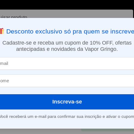
ar
Desconto exclusivo só pra quem se inscreve
VAPORIZADOR DE ERVAS
E-LIQUÍDOS
NICOTINA ORAL
Cadastre-se e receba um cupom de 10% OFF, ofertas
antecipadas e novidades da Vapor Gringo.
SMO DIA EM SÃO PAULO (SEG A SEX): PEDIDOS APROVADOS ATÉ 15:
íquido Magna Freezing Tango Ice – Nic Salt – Magna
Líquido Magna
Tango Ice – Ni
R$
68,90
R$
79,90
Inscreva-se
Em até 3x de
R$
22,9
Você receberá um e-mail para confirmar sua inscrição e ativar o cupom
À vista
R$
65,70
no 