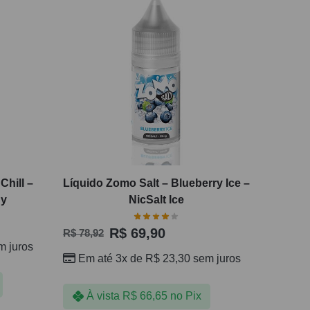
Chill –
Líquido Zomo Salt – Blueberry Ice –
dy
NicSalt Ice
R$
69,90
R$
78,92
 juros
Em até 3x de
R$
23,30
sem juros
À vista
R$
66,65
no Pix