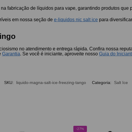
a fabricação de líquidos para vape, garantindo produtos que p
críveis em nossa seção de
e-liquidos nic salt ice
para diversifica
ingo
eciosismo no atendimento e entrega rápida. Confira nossa repu
e
Garantia
. Se você é iniciante, aproveite nosso
Guia do Inician
SKU:
liquido-magna-salt-ice-freezing-tango
Categoria:
Salt Ice
-27%