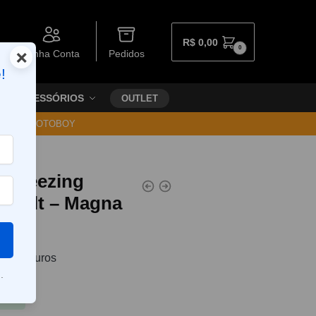
R$
0,00
0
×
Minha Conta
Pedidos
!
ACESSÓRIOS
OUTLET
30 VIA MOTOBOY
 Freezing
c Salt – Magna
7
sem juros
.
Pix