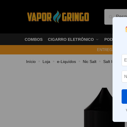
Pesquis
COMBOS
CIGARRO ELETRÔNICO
PODS
ENTREGA NO ME
Início
Loja
e-Liquídos
Nic Salt
Salt Ice
L
»
»
»
»
»