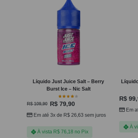
Líquido Just Juice Salt – Berry
Líquido
Burst Ice – Nic Salt
R$
99,
R$
79,90
R$
109,90
Em a
Em até 3x de
R$
26,63
sem juros
À v
À vista
R$
76,18
no Pix