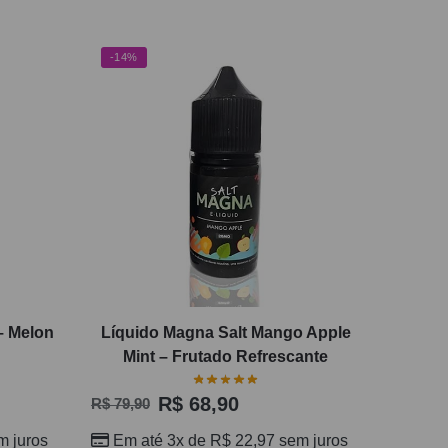
-14%
– Melon
Líquido Magna Salt Mango Apple
Mint – Frutado Refrescante
R$
68,90
R$
79,90
 juros
Em até 3x de
R$
22,97
sem juros