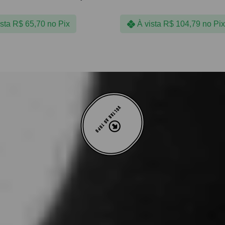
ista
R$
65,70
no Pix
À vista
R$
104,79
no Pix
VOLTAR AO TOPO