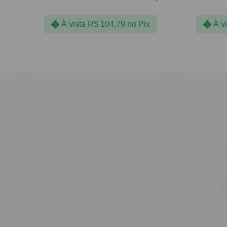
À vista
R$
104,79
no Pix
À v