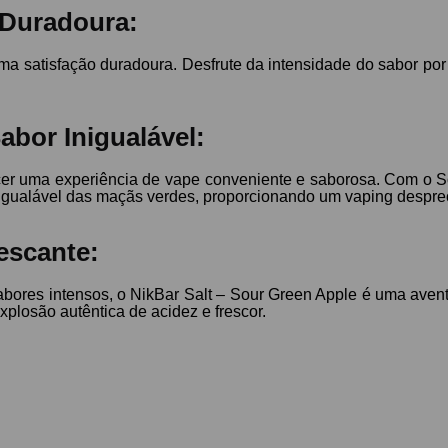
 Duradoura:
ma satisfação duradoura. Desfrute da intensidade do sabor po
abor Inigualável:
ecer uma experiência de vape conveniente e saborosa. Com o S
igualável das maçãs verdes, proporcionando um vaping despre
escante:
res intensos, o NikBar Salt – Sour Green Apple é uma aventu
xplosão autêntica de acidez e frescor.