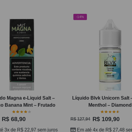
-14%
ido Magna e-Liquid Salt –
Líquido Blvk Unicorn Salt 
o Banana Mint – Frutado
Menthol – Diamond
R$
68,90
R$
109,90
R$
127,94
té 3x de
R$
22,97
sem juros
Em até 4x de
R$
27,48
sem