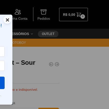
R$
0,00
0
×
Minha Conta
Pedidos
!
ACESSÓRIOS
OUTLET
30 VIA MOTOBOY
 Salt – Sour
ce
e estoque e indisponível.
.
da entrega