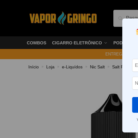
Pesquis
COMBOS
CIGARRO ELETRÔNICO
PODS
ENTREGA NO ME
Início
Loja
e-Liquídos
Nic Salt
Salt Frutado
»
»
»
»