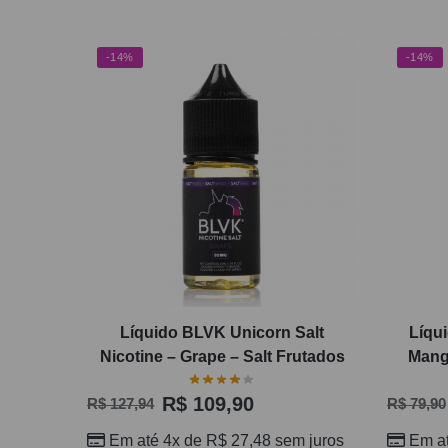
-14%
-14%
Líquido BLVK Unicorn Salt
Líqu
Nicotine – Grape – Salt Frutados
Mang
R$
109,90
R$
127,94
R$
79,90
Em até 4x de
R$
27,48
sem juros
Em a