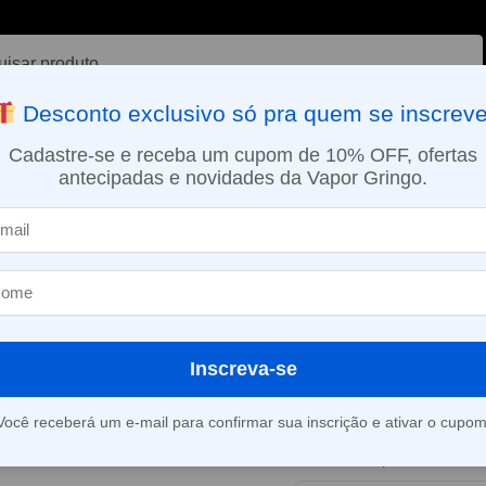
ar
Desconto exclusivo só pra quem se inscreve
VAPORIZADOR DE ERVAS
E-LIQUÍDOS
NICOTINA ORAL
Cadastre-se e receba um cupom de 10% OFF, ofertas
antecipadas e novidades da Vapor Gringo.
SMO DIA EM SÃO PAULO (SEG A SEX): PEDIDOS APROVADOS ATÉ 15:
s
Líquido Nikbar Salt – Sour Green Apple Ice
»
Líquido Nikbar
Green Apple I
Inscreva-se
Este produto está fora d
Você receberá um e-mail para confirmar sua inscrição e ativar o cupom
Consultar prazo e valor 