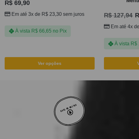
Ment
R$
69,90
Em até 3x de
R$
23,30
sem juros
R$
127,94
R
Em até 4x d
À vista
R$
66,65
no Pix
À vista
R$
Ver opções
VOLTAR AO TOPO