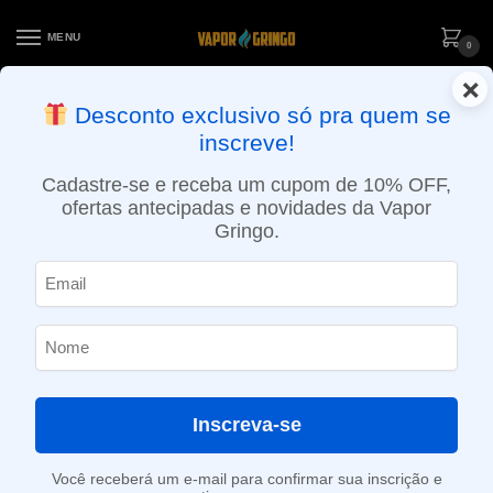
MENU
0
×
ENTREGA NO MESMO DIA EM SÃO PAULO (SEG A SEX): PEDIDOS
Desconto exclusivo só pra quem se
APROVADOS ATÉ 15:30 VIA MOTOBOY
inscreve!
Início
»
Loja
»
e-Liquídos
»
Nic Salt
»
Salt Frutados
»
Líquido Naked 100 Salt – Green Blast
Cadastre-se e receba um cupom de 10% OFF,
ofertas antecipadas e novidades da Vapor
Gringo.
Inscreva-se
Você receberá um e-mail para confirmar sua inscrição e