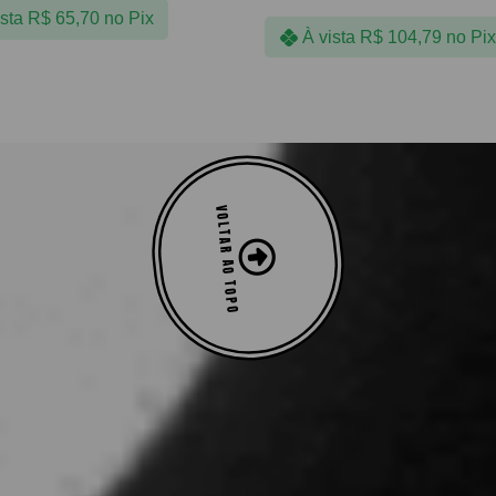
ista
R$
65,70
no Pix
À vista
R$
104,79
no Pix
VOLTAR AO TOPO