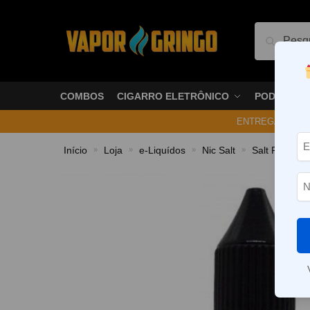
Pesquis
COMBOS
CIGARRO ELETRÔNICO
PODS
ENTREGA NO ME
Início
Loja
e-Liquídos
Nic Salt
Salt Frutado
»
»
»
»