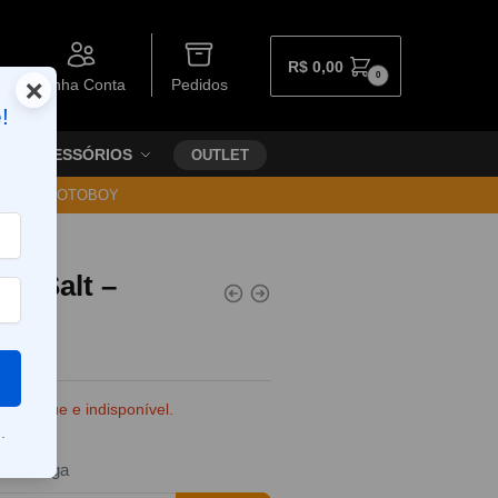
R$
0,00
0
×
Minha Conta
Pedidos
!
ACESSÓRIOS
OUTLET
30 VIA MOTOBOY
la Salt –
e estoque e indisponível.
.
da entrega