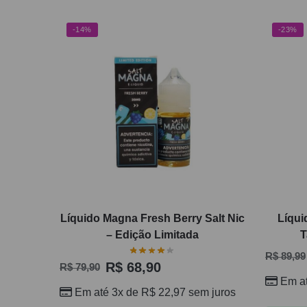
-14%
-23%
Líquido Magna Fresh Berry Salt Nic
Líqui
– Edição Limitada
T
R$
89,99
R$
68,90
R$
79,90
Em a
Em até 3x de
R$
22,97
sem juros