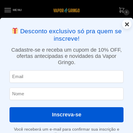
MENU
0
×
ENTREGA NO MESMO DIA EM SÃO PAULO (SEG A SEX): PEDIDOS
Desconto exclusivo só pra quem se
APROVADOS ATÉ 15:30 VIA MOTOBOY
inscreve!
Início
»
Loja
»
e-Liquídos
»
Nic Salt
»
Salt Doces e sobremesas
»
Líquido Nitro’s Cold Brew Salt – Salted Blends – Vanilla Bean
Cadastre-se e receba um cupom de 10% OFF,
ofertas antecipadas e novidades da Vapor
Gringo.
Inscreva-se
Você receberá um e-mail para confirmar sua inscrição e