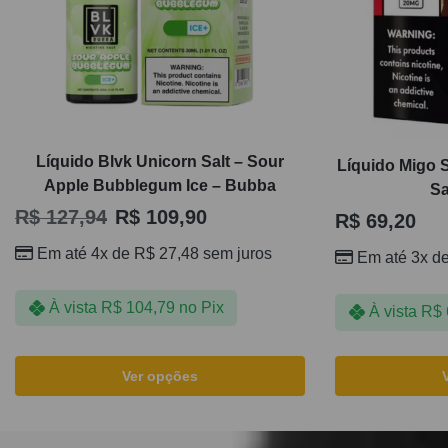
Líquido Blvk Unicorn Salt – Sour
Líquido Migo 
Apple Bubblegum Ice – Bubba
Sa
R$
127,94
R$
109,90
R$
69,20
Em até 4x de
R$
27,48
sem juros
Em até 3x d
À vista
R$
104,79
no Pix
À vista
R$
Ver opções