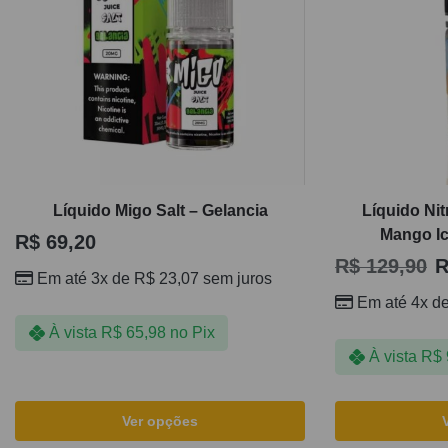
Líquido Migo Salt – Gelancia
Líquido Nit
Mango Ic
R$
69,20
R$
129,90
R
Em até 3x de
R$
23,07
sem juros
Em até 4x d
À vista
R$
65,98
no Pix
À vista
R$
Ver opções