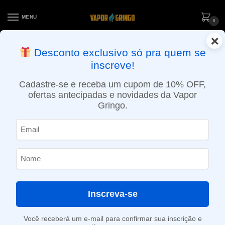
MENU
0
×
ENTREGA NO MESMO DIA EM SÃO PAULO (SEG A SEX): PEDIDOS
Desconto exclusivo só pra quem se
APROVADOS ATÉ 15:30 VIA MOTOBOY
inscreve!
Início
»
Loja
»
e-Liquídos
»
Nic Salt
»
Salt Doces e sobremesas
»
Líquido Hypnos Salt – Strawberry Chessecake
Cadastre-se e receba um cupom de 10% OFF,
ofertas antecipadas e novidades da Vapor
Gringo.
Inscreva-se
Você receberá um e-mail para confirmar sua inscrição e