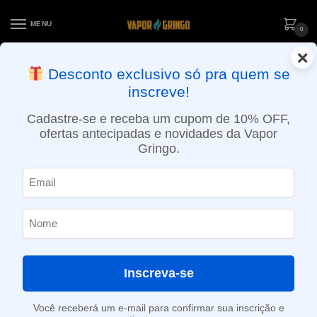
MENU
0
×
ENTREGA NO MESMO DIA EM SÃO PAULO (SEG A SEX): PEDIDOS
Desconto exclusivo só pra quem se
APROVADOS ATÉ 15:30 VIA MOTOBOY
inscreve!
Início
»
Loja
»
e-Liquídos
»
Nic Salt
»
Salt Doces e sobremesas
»
Líquido Tickets Brew.Co Salt – Latte Au Lait
Cadastre-se e receba um cupom de 10% OFF,
ofertas antecipadas e novidades da Vapor
Gringo.
Inscreva-se
Você receberá um e-mail para confirmar sua inscrição e