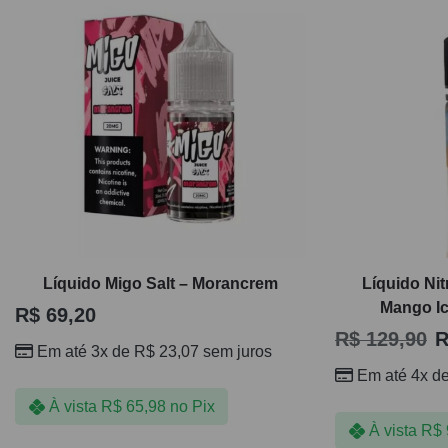
Líquido Migo Salt – Morancrem
Líquido Nit
Mango Ic
R$
69,20
R$
129,90
R
Em até 3x de
R$
23,07
sem juros
Em até 4x d
À vista
R$
65,98
no Pix
À vista
R$