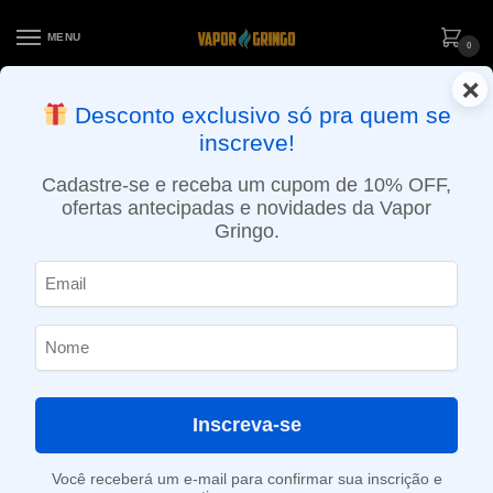
MENU
0
×
ENTREGA NO MESMO DIA EM SÃO PAULO (SEG A SEX): PEDIDOS
Desconto exclusivo só pra quem se
APROVADOS ATÉ 15:30 VIA MOTOBOY
inscreve!
Início
»
Loja
»
e-Liquídos
»
Nic Salt
»
Salt Doces e sobremesas
»
Líquido Five Pawns Salt – Castle Long
Cadastre-se e receba um cupom de 10% OFF,
ofertas antecipadas e novidades da Vapor
Gringo.
Inscreva-se
Você receberá um e-mail para confirmar sua inscrição e