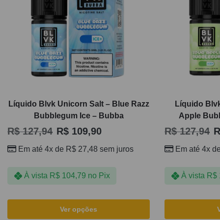
Líquido Blvk Unicorn Salt – Blue Razz
Líquido Blv
Bubblegum Ice – Bubba
Apple Bub
R$
127,94
R$
109,90
R$
127,94
R
Em até 4x de
R$
27,48
sem juros
Em até 4x d
À vista
R$
104,79
no Pix
À vista
R$
Ver opções