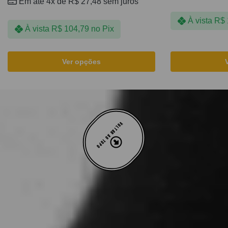
Em até 4x de
R$
27,48
sem juros
À vista
R$
À vista
R$
104,79
no Pix
Ver opções
VOLTAR AO TOPO