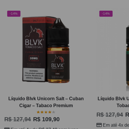
-14%
-14%
Líquido Blvk Unicorn Salt – Cuban
Líquido Blvk U
Cigar – Tabaco Premium
Toba
R$
127,94
R
R$
127,94
R$
109,90
Em até 4x d