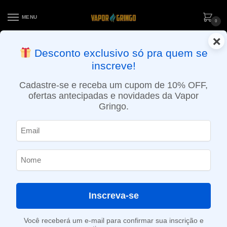
MENU
0
×
ENTREGA NO MESMO DIA EM SÃO PAULO (SEG A SEX): PEDIDOS
Desconto exclusivo só pra quem se
APROVADOS ATÉ 15:30 VIA MOTOBOY
inscreve!
Início
»
Loja
»
e-Liquídos
»
Nic Salt
»
Salt Atabacados
»
Liquido Just Juice Salt – Nutty Caramel – Tobacco Club
Cadastre-se e receba um cupom de 10% OFF,
ofertas antecipadas e novidades da Vapor
Gringo.
Inscreva-se
Você receberá um e-mail para confirmar sua inscrição e