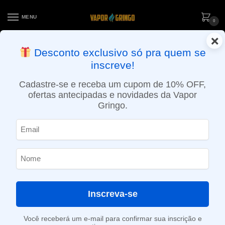
MENU
0
×
ENTREGA NO MESMO DIA EM SÃO PAULO (SEG A SEX): PEDIDOS
Desconto exclusivo só pra quem se
APROVADOS ATÉ 15:30 VIA MOTOBOY
inscreve!
Início
»
Loja
»
e-Liquídos
»
Nic Salt
»
Salt Atabacados
»
Líquido Halo Salt – Turkish Tobacco (Robust Tobacco)
Cadastre-se e receba um cupom de 10% OFF,
ofertas antecipadas e novidades da Vapor
Gringo.
Inscreva-se
Você receberá um e-mail para confirmar sua inscrição e