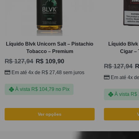
Líquido Blvk Unicorn Salt – Pistachio
Líquido Blvk
Tobacco – Premium
Cigar –
R$
127,94
R$
109,90
R$
127,94
R
Em até 4x de
R$
27,48
sem juros
Em até 4x d
À vista
R$
104,79
no Pix
À vista
R$
Ver opções