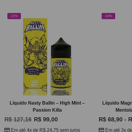
-22%
-34%
Líquido Nasty Ballin – High Mint –
Líquido Magn
Passion Killa
Mentol
R$
127,16
R$
99,00
R$
68,90
-
R
Em até 4x de
R$
24,75
sem juros
Em até 3x d