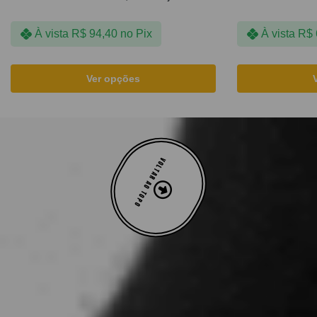
À vista
R$
94,40
no Pix
À vista
R$
Ver opções
VOLTAR AO TOPO