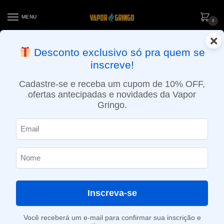
MENU
0
×
ENTREGA NO MESMO DIA EM SÃO PAULO (SEG A SEX): PEDIDOS
Desconto exclusivo só pra quem se
APROVADOS ATÉ 15:30 VIA MOTOBOY
inscreve!
Início
»
Loja
»
e-Liquídos
»
Free base
»
Mentolados
»
Líquido Magna e-Liquid – Cane Mint – Menthol
Cadastre-se e receba um cupom de 10% OFF,
ofertas antecipadas e novidades da Vapor
Gringo.
Inscreva-se
Você receberá um e-mail para confirmar sua inscrição e