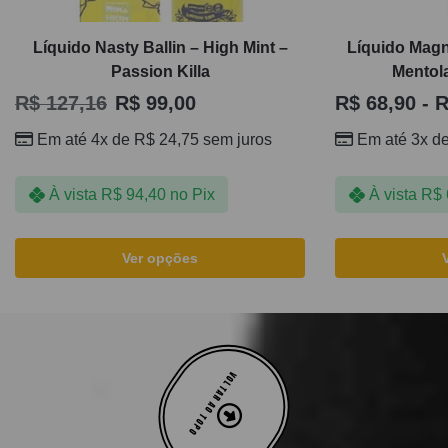
Líquido Nasty Ballin – High Mint –
Líquido Magn
Passion Killa
Mentol
R$
127,16
R$
99,00
R$
68,90
-
R
Em até 4x de
R$
24,75
sem juros
Em até 3x d
À vista
R$
94,40
no Pix
À vista
R$
Ver opções
VOLTAR AO TOPO