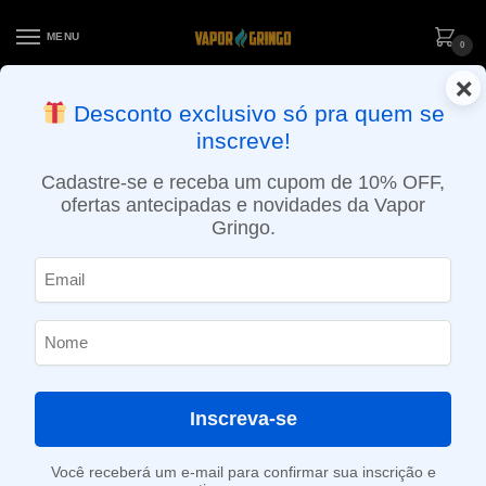
MENU
0
×
ENTREGA NO MESMO DIA EM SÃO PAULO (SEG A SEX): PEDIDOS
Desconto exclusivo só pra quem se
APROVADOS ATÉ 15:30 VIA MOTOBOY
inscreve!
Início
»
Loja
»
e-Liquídos
»
Free base
»
Mentolados
»
Líquido Nasty Juice – Asap Grape – High Mint
Cadastre-se e receba um cupom de 10% OFF,
ofertas antecipadas e novidades da Vapor
Gringo.
Inscreva-se
Você receberá um e-mail para confirmar sua inscrição e