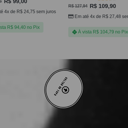
R$
99,00
6
R$
109,90
R$
127,94
té 4x de
R$
24,75
sem juros
Em até 4x de
R$
27,48
sem
ista
R$
94,40
no Pix
À vista
R$
104,79
no Pix
VOLTAR AO TOPO