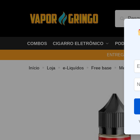
Pesquis
COMBOS
CIGARRO ELETRÔNICO
PODS
ENTREGA NO ME
Início
Loja
e-Liquídos
Free base
Mentolado
»
»
»
»