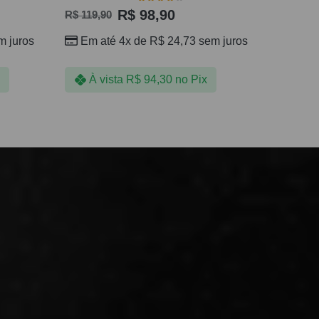
R$
98,90
R$
119,90
 juros
Em até 4x de
R$
24,73
sem juros
À vista
R$
94,30
no Pix