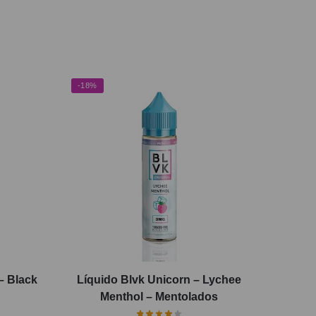
-18%
– Black
Líquido Blvk Unicorn – Lychee
Menthol – Mentolados