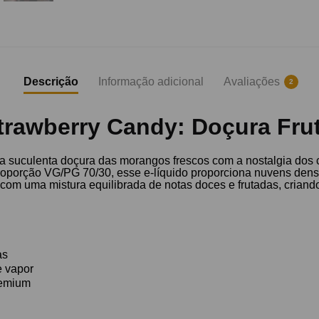
Descrição
Informação adicional
Avaliações
2
trawberry Candy: Doçura Fru
 a suculenta doçura das morangos frescos com a nostalgia dos
oporção VG/PG 70/30, esse e-líquido proporciona nuvens densa
om uma mistura equilibrada de notas doces e frutadas, criand
as
e vapor
remium