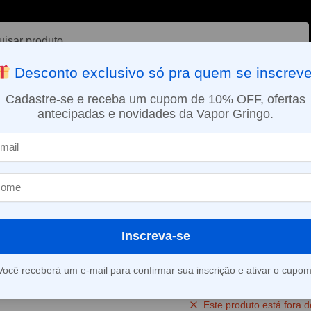
ar
Desconto exclusivo só pra quem se inscreve
VAPORIZADOR DE ERVAS
E-LIQUÍDOS
NICOTINA ORAL
Cadastre-se e receba um cupom de 10% OFF, ofertas
antecipadas e novidades da Vapor Gringo.
SMO DIA EM SÃO PAULO (SEG A SEX): PEDIDOS APROVADOS ATÉ 15:
s
Líquido Blvk Unicorn – Strawberry Candy – Fruit Premium
»
Líquido Blvk 
Strawberry Ca
Premium
Inscreva-se
(
2
avaliações d
Você receberá um e-mail para confirmar sua inscrição e ativar o cupom
Este produto está fora d