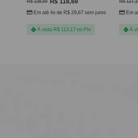
R$
118,69
R$
138,50
R$
127,1
Em até 4x de
R$
29,67
sem juros
Em a
À vista
R$
113,17
no Pix
À v