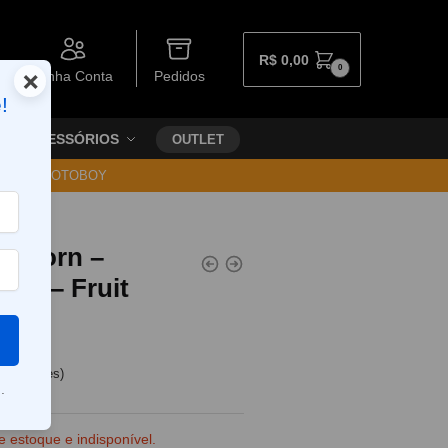
R$
0,00
0
×
Minha Conta
Pedidos
!
ACESSÓRIOS
OUTLET
30 VIA MOTOBOY
Unicorn –
ndy – Fruit
e clientes)
.
e estoque e indisponível.