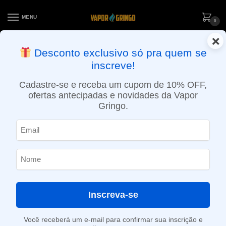
MENU
0
×
ENTREGA NO MESMO DIA EM SÃO PAULO (SEG A SEX): PEDIDOS
Desconto exclusivo só pra quem se
APROVADOS ATÉ 15:30 VIA MOTOBOY
inscreve!
Início
»
Loja
»
e-Liquídos
»
Free base
»
Mentolados
»
Líquido Blvk Unicorn – Cherry Menthol – Diamond
Cadastre-se e receba um cupom de 10% OFF,
ofertas antecipadas e novidades da Vapor
Gringo.
Inscreva-se
Você receberá um e-mail para confirmar sua inscrição e