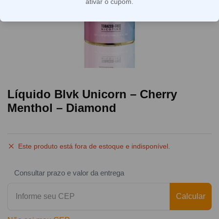
ativar o cupom.
Líquido Blvk Unicorn – Cherry
Menthol – Diamond
Este produto está fora de estoque e indisponível.
Consultar prazo e valor da entrega
Calcular