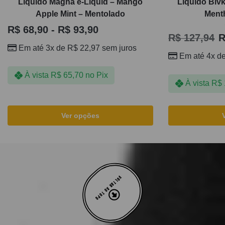
Líquido Magna e-Liquid – Mango
Líquido Blvk
Apple Mint – Mentolado
Ment
R$
68,90
-
R$
93,90
R$
127,94
R
Em até 3x de
R$
22,97
sem juros
Em até 4x d
À vista
R$
65,70
no Pix
À vista
R$
Ver opções
VOLTAR AO TOPO