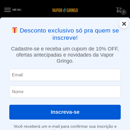
MENU
0
×
ENTREGA NO MESMO DIA EM SÃO PAULO (SEG A SEX): PEDIDOS
Desconto exclusivo só pra quem se
APROVADOS ATÉ 15:30 VIA MOTOBOY
inscreve!
Início
»
Loja
»
e-Liquídos
»
Free base
»
Ice
»
Líquido Zomo – Holz Cherry Ice – Iceburst
Cadastre-se e receba um cupom de 10% OFF,
ofertas antecipadas e novidades da Vapor
Gringo.
Inscreva-se
Você receberá um e-mail para confirmar sua inscrição e