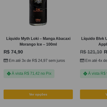
Líquido Myth Loki – Manga Abacaxi
Líquido Blvk 
Morango Ice – 100ml
Appl
R$
74,90
R$
121,10
R
Em até 3x de
R$
24,97
sem juros
Em até 4x d
À vista
R$
71,42
no Pix
À vista
R$
Ver opções