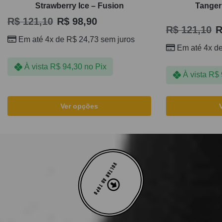
Strawberry Ice – Fusion
Tanger
R$
121,10
R$
98,90
R$
121,10
R
Em até 4x de
R$
24,73
sem juros
Em até 4x d
À vista
R$
94,30
no Pix
À vista
R$
Ver opções
VOLTAR AO TOPO