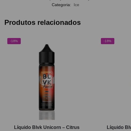
Categoria:
Ice
Produtos relacionados
-18%
-18%
Líquido Blvk Unicorn – Citrus
Líquido Bl