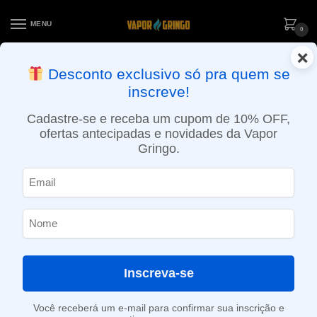
MENU
0
×
ENTREGA NO MESMO DIA EM SÃO PAULO (SEG A SEX): PEDIDOS
Desconto exclusivo só pra quem se
APROVADOS ATÉ 15:30 VIA MOTOBOY
inscreve!
Início
»
Loja
»
e-Liquídos
»
Free base
»
Ice
»
Líquido Yeah – Freeze- Strawberry Freeze
Cadastre-se e receba um cupom de 10% OFF,
ofertas antecipadas e novidades da Vapor
Gringo.
Inscreva-se
Você receberá um e-mail para confirmar sua inscrição e