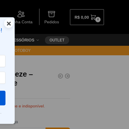
R$
0,00
0
×
Minha Conta
Pedidos
!
ACESSÓRIOS
OUTLET
30 VIA MOTOBOY
 Freeze –
reeze
e estoque e indisponível.
.
da entrega