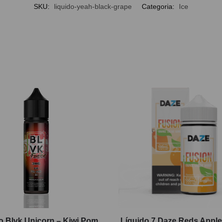
SKU:
liquido-yeah-black-grape
Categoria:
Ice
o Blvk Unicorn – Kiwi Pom
Líquido 7 Daze Reds Apple