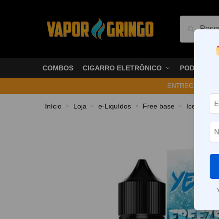
Pesquis
COMBOS
CIGARRO ELETRÔNICO
PODS
ENTREGA NO ME
Início
Loja
e-Liquídos
Free base
Ice
Líq
»
»
»
»
»