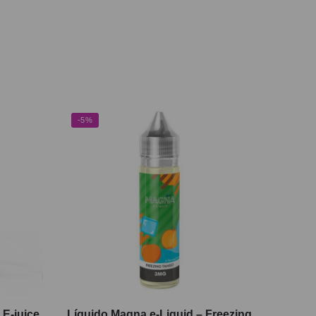
-5%
 E-juice
Líquido Magna e-Liquid – Freezing