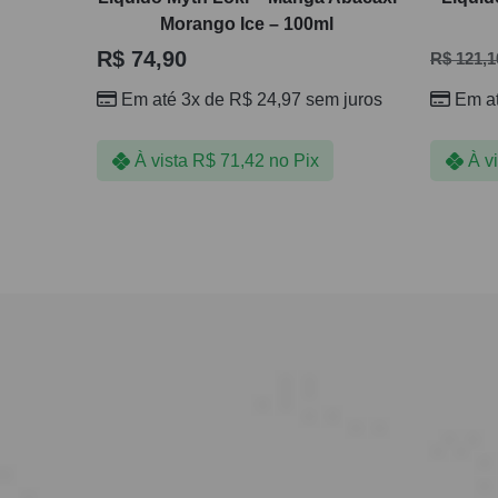
Morango Ice – 100ml
R$
74,90
R$
121,1
Em até 3x de
R$
24,97
sem juros
Em a
À vista
R$
71,42
no Pix
À v