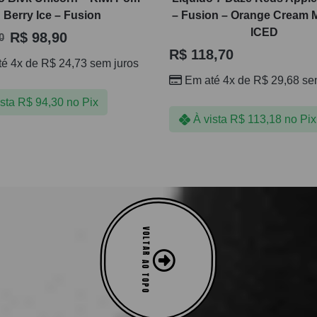
Berry Ice – Fusion
– Fusion – Orange Cream 
ICED
R$
98,90
0
R$
118,70
té 4x de
R$
24,73
sem juros
Em até 4x de
R$
29,68
sem
ista
R$
94,30
no Pix
À vista
R$
113,18
no Pix
VOLTAR AO TOPO