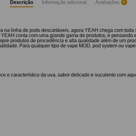
Descrição
Informação adicional
Avaliações
0
ira na linha de pods descartáveis, agora YEAH chega com toda
ília YEAH conta com uma grande gama de produtos, e pensando e
sempre produtos de procedência e alta qualidade além de um p
lidade. Para qualquer tipo de vape MOD, pod system ou vape 
ce e característico da uva, sabor delicado e suculento com a