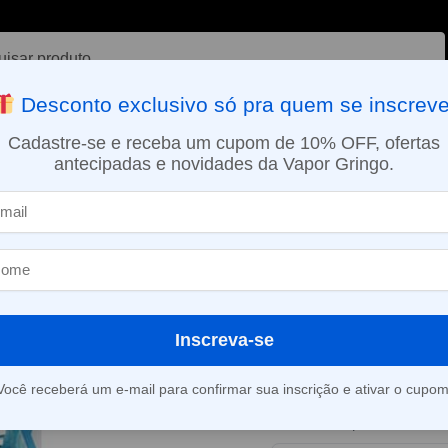
ar
Desconto exclusivo só pra quem se inscreve
VAPORIZADOR DE ERVAS
E-LIQUÍDOS
NICOTINA ORAL
Cadastre-se e receba um cupom de 10% OFF, ofertas
antecipadas e novidades da Vapor Gringo.
SMO DIA EM SÃO PAULO (SEG A SEX): PEDIDOS APROVADOS ATÉ 15:
uido Yeah – Freeze – Black Grape Freeze
Líquido Yeah –
Black Grape F
Inscreva-se
Este produto está fora d
Você receberá um e-mail para confirmar sua inscrição e ativar o cupom
Consultar prazo e valor 