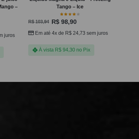
Mango –
Tango – Ice
R$
98,90
R$
103,94
Em até 4x de
R$
24,73
sem juros
 juros
À vista
R$
94,30
no Pix