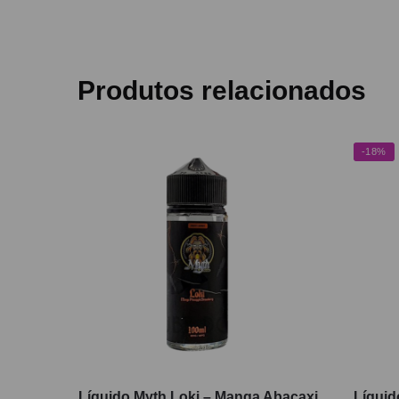
Produtos relacionados
-18%
Líquido Myth Loki – Manga Abacaxi
Líquid