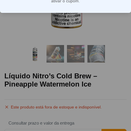
ativar o cupom.
Líquido Nitro’s Cold Brew –
Pineapple Watermelon Ice
Este produto está fora de estoque e indisponível.
Consultar prazo e valor da entrega