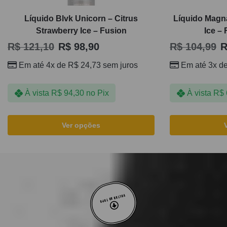
Líquido Blvk Unicorn – Citrus
Líquido Magn
Strawberry Ice – Fusion
Ice –
R$
121,10
R$
98,90
R$
104,99
R
Em até 4x de
R$
24,73
sem juros
Em até 3x d
À vista
R$
94,30
no Pix
À vista
R$
Ver opções
VOLTAR AO TOPO