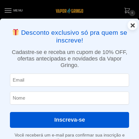
MENU
0
×
ENTREGA NO MESMO DIA EM SÃO PAULO (SEG A SEX): PEDIDOS
Desconto exclusivo só pra quem se
APROVADOS ATÉ 15:30 VIA MOTOBOY
inscreve!
Início
»
Loja
»
e-Liquídos
»
Free base
»
Ice
»
Líquido Nitro’s Cold Brew – Pineapple Watermelon Ice
Cadastre-se e receba um cupom de 10% OFF,
ofertas antecipadas e novidades da Vapor
Gringo.
Inscreva-se
Você receberá um e-mail para confirmar sua inscrição e