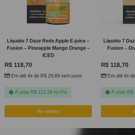
Líquido 7 Daze Reds Apple E-juice –
Líquido 7 Daz
Fusion – Pineapple Mango Orange –
Fusion – O
ICED
R$
118,70
R$
118,70
Em até 4x de
R$
29,68
sem juros
Em até 4x d
À vista
R$
113,18
no Pix
À vista
R$
Ver opções