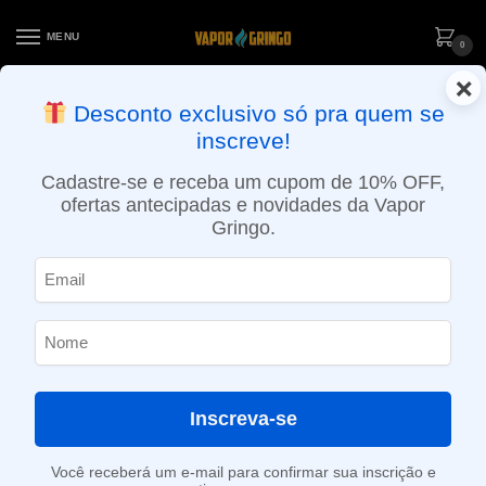
MENU
0
×
ENTREGA NO MESMO DIA EM SÃO PAULO (SEG A SEX): PEDIDOS
Desconto exclusivo só pra quem se
APROVADOS ATÉ 15:30 VIA MOTOBOY
inscreve!
Início
»
Loja
»
e-Liquídos
»
Free base
»
Ice
»
Líquido Myth Gaya 100ml – Dragon Fruit Strawberry Ice – Myth
Cadastre-se e receba um cupom de 10% OFF,
ofertas antecipadas e novidades da Vapor
Gringo.
Inscreva-se
Você receberá um e-mail para confirmar sua inscrição e