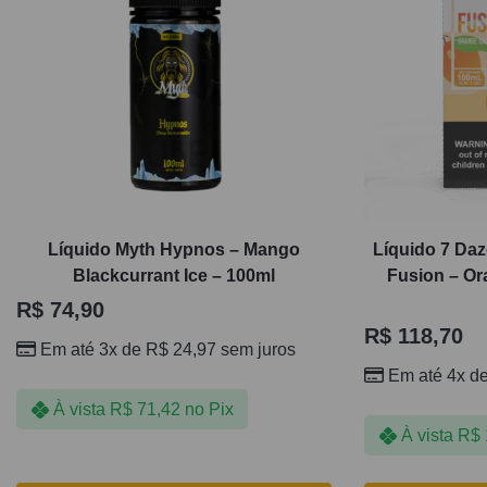
Líquido Myth Hypnos – Mango
Líquido 7 Daz
Blackcurrant Ice – 100ml
Fusion – O
R$
74,90
R$
118,70
Em até 3x de
R$
24,97
sem juros
Em até 4x d
À vista
R$
71,42
no Pix
À vista
R$