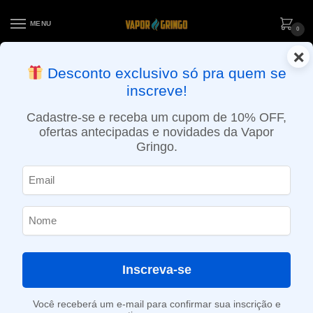
MENU
0
×
ENTREGA NO MESMO DIA EM SÃO PAULO (SEG A SEX): PEDIDOS
Desconto exclusivo só pra quem se
APROVADOS ATÉ 15:30 VIA MOTOBOY
inscreve!
Início
»
Loja
»
e-Liquídos
»
Free base
»
Ice
»
Líquido Jim Vapors – Tangerine Orange Ice
Cadastre-se e receba um cupom de 10% OFF,
ofertas antecipadas e novidades da Vapor
Gringo.
Inscreva-se
Você receberá um e-mail para confirmar sua inscrição e