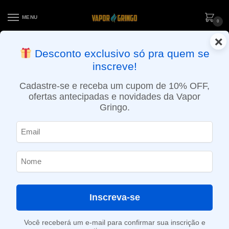
MENU
0
×
ENTREGA NO MESMO DIA EM SÃO PAULO (SEG A SEX): PEDIDOS
Desconto exclusivo só pra quem se
APROVADOS ATÉ 15:30 VIA MOTOBOY
inscreve!
Início
»
Loja
»
e-Liquídos
»
Free base
»
Ice
»
Líquido Blvk Unicorn – Grape Apple Ice – Fusion 70/30
Cadastre-se e receba um cupom de 10% OFF,
ofertas antecipadas e novidades da Vapor
Gringo.
Inscreva-se
Você receberá um e-mail para confirmar sua inscrição e