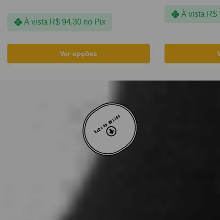
À vista
R$
À vista
R$
94,30
no Pix
Ver opções
VOLTAR AO TOPO