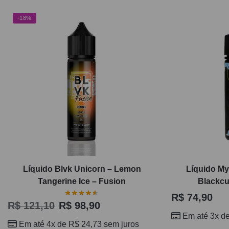
-18%
Líquido Blvk Unicorn – Lemon
Líquido M
Tangerine Ice – Fusion
Blackcu
R$
74,90
R$
121,10
R$
98,90
Em até 3x d
Em até 4x de
R$
24,73
sem juros