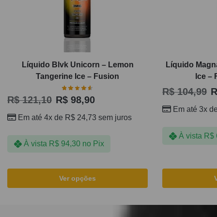
Líquido Blvk Unicorn – Lemon
Líquido Magn
Tangerine Ice – Fusion
Ice –
R$
104,99
R
R$
121,10
R$
98,90
Em até 3x d
Em até 4x de
R$
24,73
sem juros
À vista
R$
À vista
R$
94,30
no Pix
Ver opções