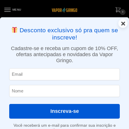
MENU
0
×
ENTREGA NO MESMO DIA EM SÃO PAULO (SEG A SEX): PEDIDOS
Desconto exclusivo só pra quem se
APROVADOS ATÉ 15:30 VIA MOTOBOY
inscreve!
Início
»
Loja
»
e-Liquídos
»
Free base
»
Ice
»
Líquido Killa Fruits – Red Apple Peach Ice
Cadastre-se e receba um cupom de 10% OFF,
ofertas antecipadas e novidades da Vapor
Gringo.
Inscreva-se
Você receberá um e-mail para confirmar sua inscrição e