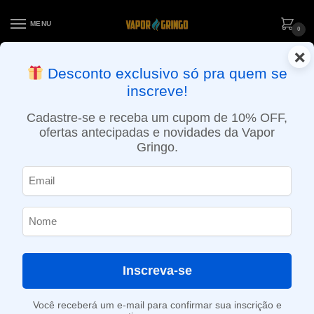
MENU
0
×
ENTREGA NO MESMO DIA EM SÃO PAULO (SEG A SEX): PEDIDOS
Desconto exclusivo só pra quem se
APROVADOS ATÉ 15:30 VIA MOTOBOY
inscreve!
Início
»
Loja
»
e-Liquídos
»
Free base
»
Ice
»
Líquido Blvk Unicorn – Mango Strawberry Ice – Yellow
Cadastre-se e receba um cupom de 10% OFF,
ofertas antecipadas e novidades da Vapor
Gringo.
Inscreva-se
Você receberá um e-mail para confirmar sua inscrição e