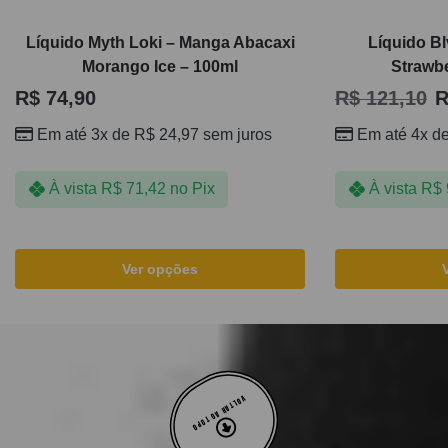
Líquido Myth Loki – Manga Abacaxi
Líquido Bl
Morango Ice – 100ml
Strawbe
R$
74,90
R$
121,10
R
Em até 3x de
R$
24,97
sem juros
Em até 4x d
À vista
R$
71,42
no Pix
À vista
R$
Ver opções
VOLTAR AO TOPO