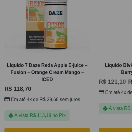
Líquido 7 Daze Reds Apple E-juice –
Líquido Blv
Fusion – Orange Cream Mango –
Berr
ICED
R$
121,10
R
R$
118,70
Em até 4x d
Em até 4x de
R$
29,68
sem juros
À vista
R$
À vista
R$
113,18
no Pix