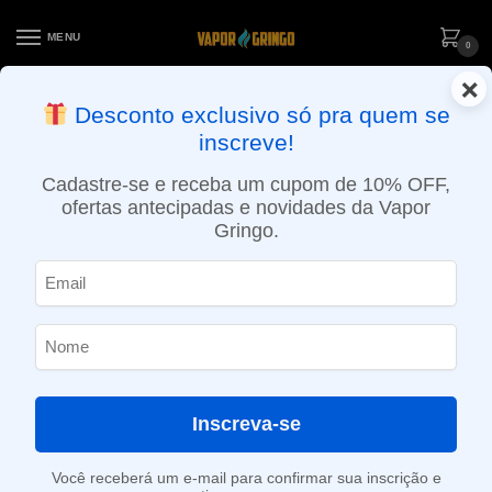
MENU
0
×
ENTREGA NO MESMO DIA EM SÃO PAULO (SEG A SEX): PEDIDOS
Desconto exclusivo só pra quem se
APROVADOS ATÉ 15:30 VIA MOTOBOY
inscreve!
Início
»
Loja
»
e-Liquídos
»
Free base
»
Ice
»
Líquido Blvk Unicorn – Mango Banana Ice – Yellow
Cadastre-se e receba um cupom de 10% OFF,
ofertas antecipadas e novidades da Vapor
Gringo.
Inscreva-se
Você receberá um e-mail para confirmar sua inscrição e