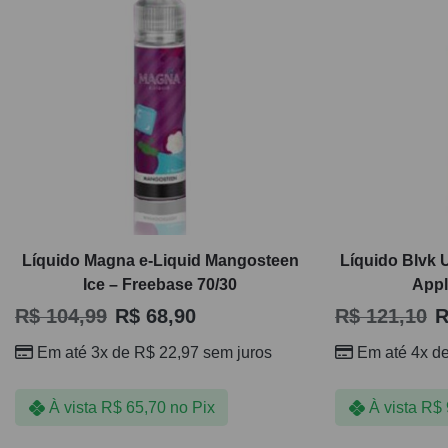
Líquido Magna e-Liquid Mangosteen
Líquido Blvk 
Ice – Freebase 70/30
Appl
R$
104,99
R$
68,90
R$
121,10
R
Em até 3x de
R$
22,97
sem juros
Em até 4x d
À vista
R$
65,70
no Pix
À vista
R$