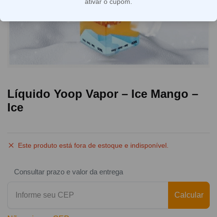
ativar o cupom.
Líquido Yoop Vapor – Ice Mango –
Ice
Este produto está fora de estoque e indisponível.
Consultar prazo e valor da entrega
Calcular