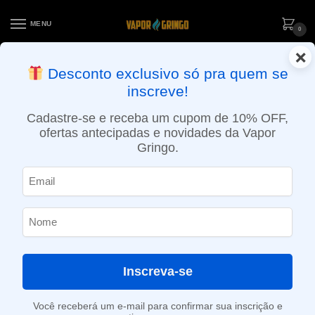
MENU
0
×
ENTREGA NO MESMO DIA EM SÃO PAULO (SEG A SEX): PEDIDOS
Desconto exclusivo só pra quem se
APROVADOS ATÉ 15:30 VIA MOTOBOY
inscreve!
Início
»
Loja
»
e-Liquídos
»
Free base
»
Ice
»
Líquido Yoop Vapor – Ice Mango – Ice
Cadastre-se e receba um cupom de 10% OFF,
ofertas antecipadas e novidades da Vapor
Gringo.
Inscreva-se
Você receberá um e-mail para confirmar sua inscrição e