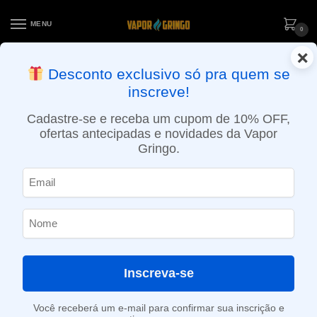
MENU
0
×
ENTREGA NO MESMO DIA EM SÃO PAULO (SEG A SEX): PEDIDOS
Desconto exclusivo só pra quem se
APROVADOS ATÉ 15:30 VIA MOTOBOY
inscreve!
Início
»
Loja
»
e-Liquídos
»
Free base
»
Ice
»
Líquido Mr. Yoop – Kiwi Pomegranate Berry Ice – Fusion Fruit
Cadastre-se e receba um cupom de 10% OFF,
ofertas antecipadas e novidades da Vapor
Gringo.
Inscreva-se
Você receberá um e-mail para confirmar sua inscrição e