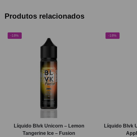
Produtos relacionados
-18%
-18%
Líquido Blvk Unicorn – Lemon
Líquido Blvk 
Tangerine Ice – Fusion
Appl