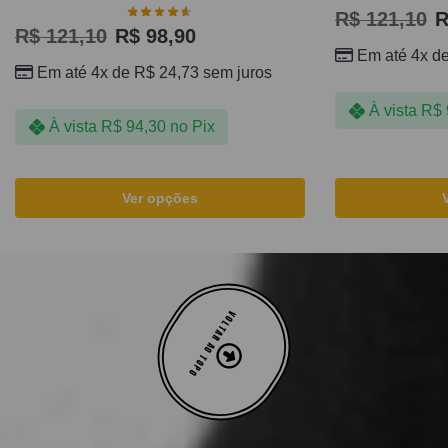
R$
121,10
R
R$
121,10
R$
98,90
Em até 4x d
Em até 4x de
R$
24,73
sem juros
À vista
R$
À vista
R$
94,30
no Pix
Ver opções
VOLTAR AO TOPO